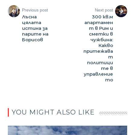
Previous post
Next post
Лъсна
300 кв.м
цялата
апартамен
истина за
т в Рим и
парите на
сметки в
Борисов
чужбина:
Какво
притежава
т
политици
те в
управление
то
YOU MIGHT ALSO LIKE