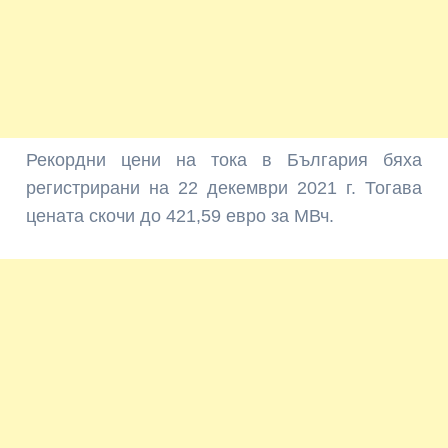
Рекордни цени на тока в България бяха
регистрирани на 22 декември 2021 г. Тогава
цената скочи до 421,59 евро за МВч.