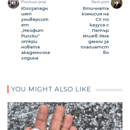
Previous post
Next post
Югозападн
Етичната
ият
комисия на
университ
СУ по
ет
казуса с
„Неофит
Петър
Рилски“
Илиев: Има
откри
данни за
новата
плагиатст
академична
во
година
YOU MIGHT ALSO LIKE