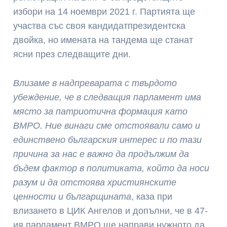
избори на 14 ноември 2021 г. Партията ще
участва със своя кандидатпрезидентска
двойка, но имената на тандема ще станат
ясни през следващите дни.
Влизаме в надпреварата с твърдото
убеждение, че в следващия парламент има
място за патриотична формация като
ВМРО. Ние винаги сме отстоявали само и
единствено българския интерес и по тази
причина за нас е важно да продължим да
бъдем фактор в политиката, който да носи
разум и да отстоява християнските
ценности и българщината
, каза при
влизането в ЦИК Ангелов и допълни, че в 47-
ия парламент ВМРО ще направи нужното да