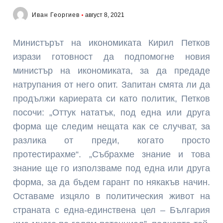
Иван Георгиев
август 8, 2021
Министърът на икономиката Кирил Петков
изрази готовност да подпомогне новия
министър на икономиката, за да предаде
натрупания от него опит. Запитан смята ли да
продължи кариерата си като политик, Петков
посочи: „Оттук нататък, под една или друга
форма ще следим нещата как се случват, за
разлика от преди, когато просто
протестирахме“. „Събрахме знание и това
знание ще го използваме под една или друга
форма, за да бъдем гарант по някакъв начин.
Оставаме изцяло в политическия живот на
страната с една-единствена цел – България