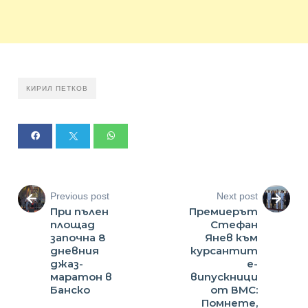
КИРИЛ ПЕТКОВ
Previous post
Next post
При пълен
Премиерът
площад
Стефан
започна 8
Янев към
дневния
курсантит
джаз-
е-
маратон в
випускници
Банско
от ВМС:
Помнете,