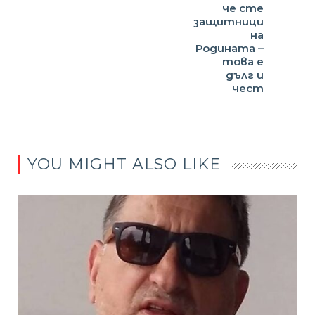
че сте
защитници
на
Родината –
това е
дълг и
чест
YOU MIGHT ALSO LIKE