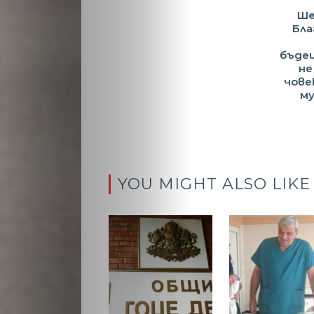
Ше
Бла
бъдещ
не
чове
му
YOU MIGHT ALSO LIKE