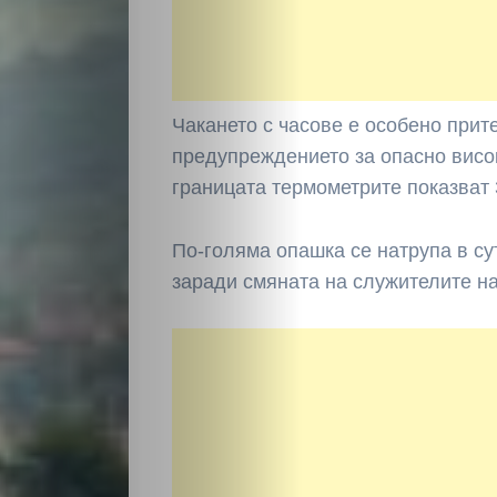
Чакането с часове е особено прит
предупреждението за опасно висо
границата термометрите показват 
По-голяма опашка се натрупа в с
заради смяната на служителите на