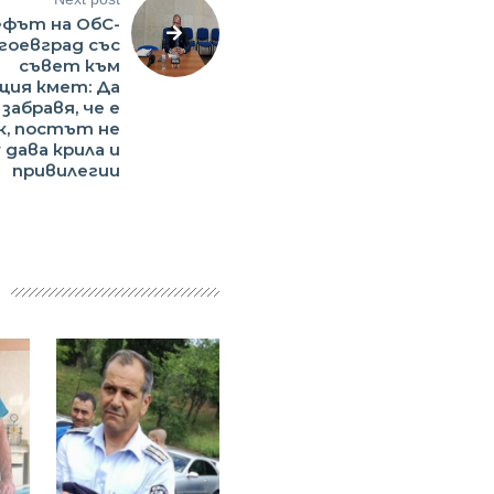
фът на ОбС-
гоевград със
съвет към
ия кмет: Да
 забравя, че е
к, постът не
 дава крила и
привилегии