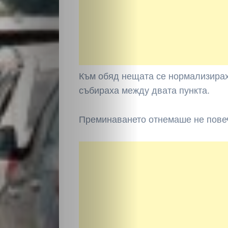
НАЧАЛО
Към обяд нещата се нормализирах
Политика
събираха между двата пункта.
Разследване
Преминаването отнемаше не повеч
Спорт
Скандали
Култура
Светско