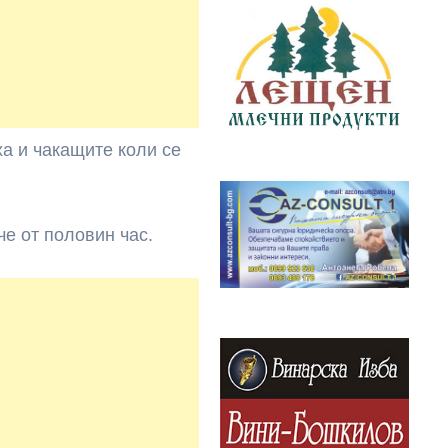
а и чакащите коли се
е от половин час.