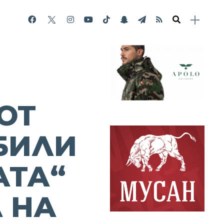
ОТ
БИЛИ
АТА“
 НА