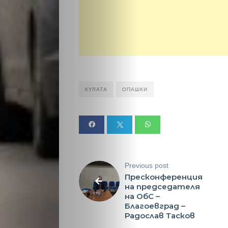
Крими
Малки
обяви
Таблоид
КУЛАТА
ОПАШКИ
Новини
Search
Previous post
Пресконференция
на председателя
на ОбС –
Благоевград –
Радослав Тасков