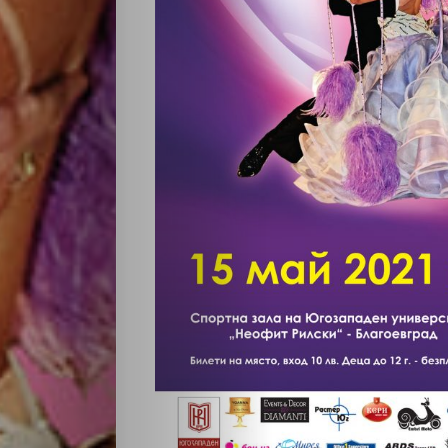
Светско
Крими
Малки
обяви
Таблоид
Новини
Search