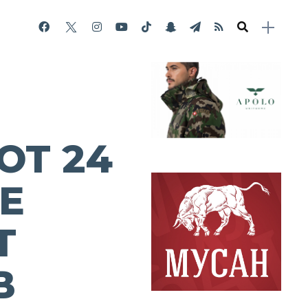
ОТ 24
Е
Т
В