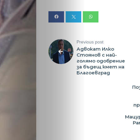
Previous post
Адвокат Илко
Стоянов с най-
голямо одобрение
за бъдещ кмет на
Благоевград
По
п
Мацур
Ра