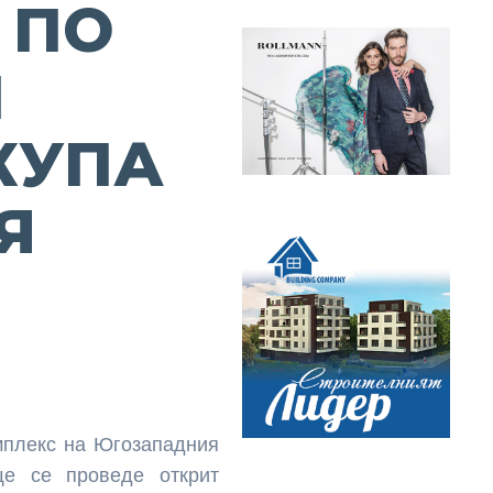
 ПО
И
КУПА
Я
омплекс на Югозападния
ще се проведе открит