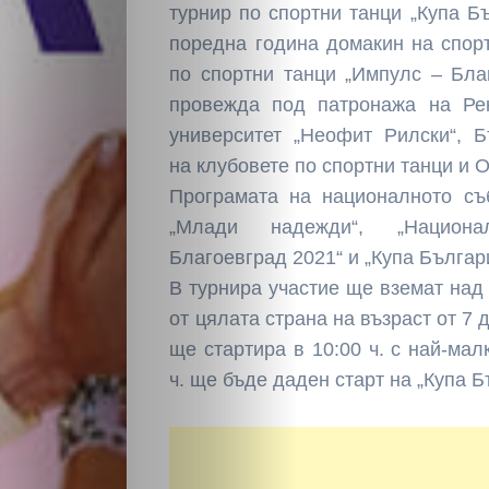
турнир по спортни танци „Купа Бъ
поредна година домакин на спор
по спортни танци „Импулс – Бла
провежда под патронажа на Ре
университет „Неофит Рилски“, 
на клубовете по спортни танци и
Програмата на националното съ
„Млади надежди“, „Национа
Благоевград 2021“ и „Купа Българ
В турнира участие ще вземат над 
от цялата страна на възраст от 7 
ще стартира в 10:00 ч. с най-мал
ч. ще бъде даден старт на „Купа Б