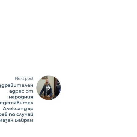
Next post
здравителен
адрес от
народния
редставител
Александър
ев по случай
мазан Байрам