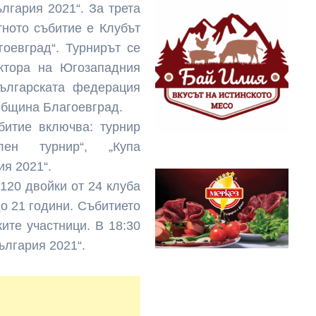
лгария 2021“. За трета
тното събитие е Клубът
гоевград“. Турнирът се
ктора на Югозападния
Българската федерация
 Община Благоевград.
битие включва: турнир
лен турнир“, „Купа
ия 2021“.
120 двойки от 24 клуба
до 21 години. Събитието
ките участници. В 18:30
ългария 2021“.