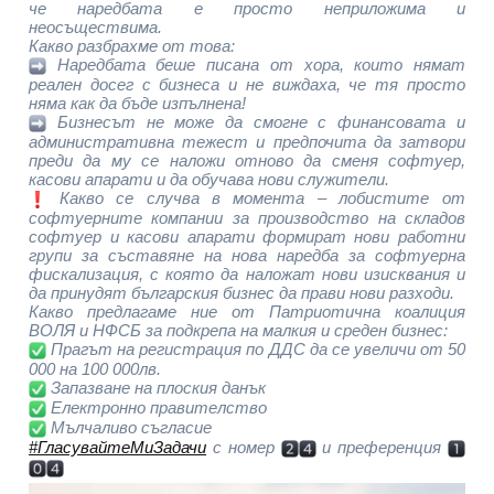
че наредбата е просто неприложима и
неосъществима.
Какво разбрахме от това:
Наредбата беше писана от хора, които нямат
реален досег с бизнеса и не виждаха, че тя просто
няма как да бъде изпълнена!
Бизнесът не може да смогне с финансовата и
административна тежест и предпочита да затвори
преди да му се наложи отново да сменя софтуер,
касови апарати и да обучава нови служители.
Какво се случва в момента – лобистите от
софтуерните компании за производство на складов
софтуер и касови апарати формират нови работни
групи за съставяне на нова наредба за софтуерна
фискализация, с която да наложат нови изисквания и
да принудят българския бизнес да прави нови разходи.
Какво предлагаме ние от Патриотична коалиция
ВОЛЯ и НФСБ за подкрепа на малкия и среден бизнес:
Прагът на регистрация по ДДС да се увеличи от 50
000 на 100 000лв.
Запазване на плоския данък
Електронно правителство
Мълчаливо съгласие
#ГласувайтеМиЗадачи
с номер
и преференция