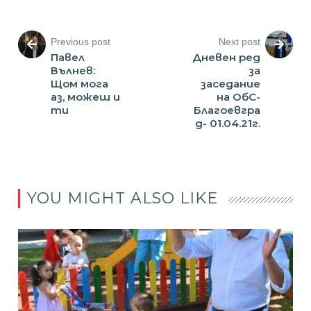
Previous post
Next post
Павел
Дневен ред
Вълнев:
за
Щом мога
заседание
аз, можеш и
на ОбС-
ти
Благоевгра
д- 01.04.21г.
YOU MIGHT ALSO LIKE