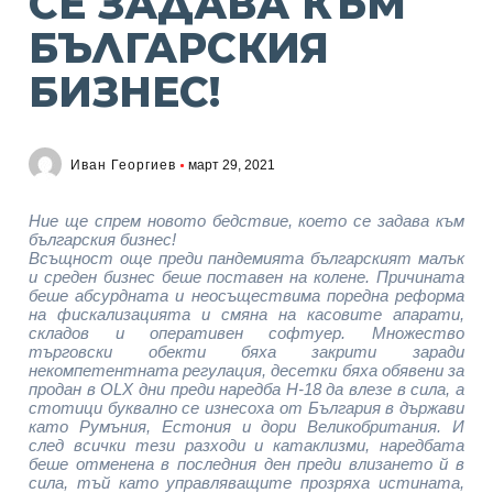
СЕ ЗАДАВА КЪМ
БЪЛГАРСКИЯ
БИЗНЕС!
Иван Георгиев
март 29, 2021
Ние ще спрем новото бедствие, което се задава към
българския бизнес!
Всъщност още преди пандемията българският малък
и среден бизнес беше поставен на колене. Причината
беше абсурдната и неосъществима поредна реформа
на фискализацията и смяна на касовите апарати,
складов и оперативен софтуер. Множество
търговски обекти бяха закрити заради
некомпетентната регулация, десетки бяха обявени за
продан в OLX дни преди наредба Н-18 да влезе в сила, а
стотици буквално се изнесоха от България в държави
като Румъния, Естония и дори Великобритания. И
след всички тези разходи и катаклизми, наредбата
беше отменена в последния ден преди влизането й в
сила, тъй като управляващите прозряха истината,