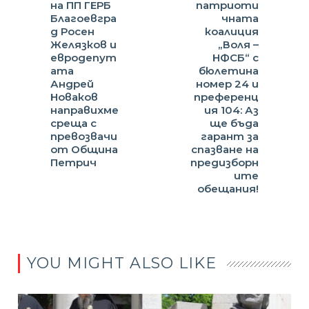
на ПП ГЕРБ
патриоти
Благоевгра
чната
д Росен
коалиция
Желязков и
„Воля –
евродепут
НФСБ“ с
ата
бюлетина
Андрей
номер 24 и
Новаков
преференц
направихме
ия 104: Аз
среща с
ще бъда
превозвачи
гарант за
от Община
спазване на
Петрич
предизборн
ите
обещания!
YOU MIGHT ALSO LIKE