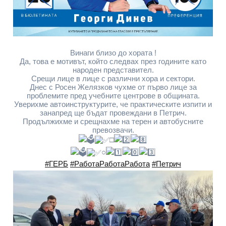
Винаги близо до хората !
Да, това е мотивът, който следвах през годините като
народен представител.
Срещи лице в лице с различни хора и сектори.
Днес с Росен Желязков чухме от първо лице за
проблемите пред учебните центрове в общината.
Уверихме автоинструктурите, че практическите изпити и
занапред ще бъдат провеждани в Петрич.
Продължихме и срещнахме на терен и автобусните
превозвачи.
□
○
#ГЕРБ
#РаботаРаботаРабота
#Петрич