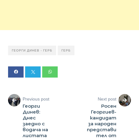
ГЕОРГИ ДИНЕВ - ГЕРБ
ГЕРБ
Previous post
Next post
Георги
Росен
Динев:
Георгиев-
Днес
кандидат
заедно с
за народен
водача на
представи
листата
тел от