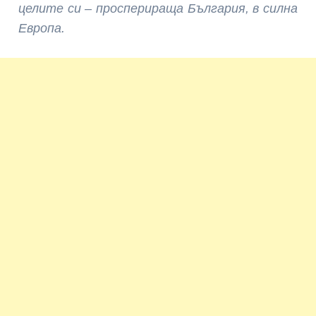
целите си – просперираща България, в силна
Европа.