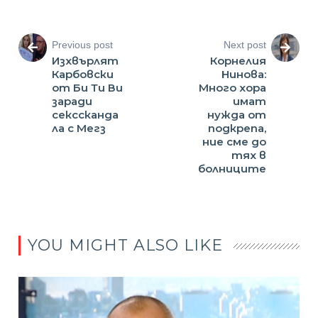
Previous post
Next post
Изхвърлят
Корнелия
Карбовски
Нинова:
от Би Ти Ви
Много хора
заради
имат
секссканда
нужда от
ла с Мегз
подкрепа,
ние сме до
тях в
болниците
YOU MIGHT ALSO LIKE