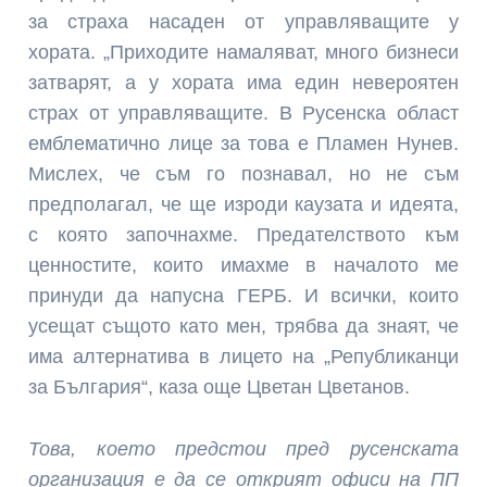
за страха насаден от управляващите у
хората. „Приходите намаляват, много бизнеси
затварят, а у хората има един невероятен
страх от управляващите. В Русенска област
емблематично лице за това е Пламен Нунев.
Мислех, че съм го познавал, но не съм
предполагал, че ще изроди каузата и идеята,
с която започнахме. Предателството към
ценностите, които имахме в началото ме
принуди да напусна ГЕРБ. И всички, които
усещат същото като мен, трябва да знаят, че
има алтернатива в лицето на „Републиканци
за България“, каза още Цветан Цветанов.
Това, което предстои пред русенската
организация е да се открият офиси на ПП