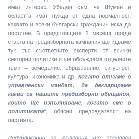
имат интерес. Убеден съм, че Шумен и
областта имат нужда от една нормалност,
каквато и всеки български гражданин иска да
постигне. В предстоящите 2 месеца преди
старта на предизборната кампания ще идваме
тук със съответните експерти от всички
секторни политики и ще обсъждаме отделните
теми – земеделие, образование, сигурност,
култура, икономика и др.
Когато влизаме в
управленски мандат, да декларираме
какви са нашите предизборни обещания,
които ще изпълняваме, когато сме в
политиката
”, обясни председателят на
партията.
Републиканци за България ще предлага