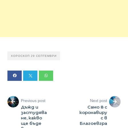
ХОРОСКОП 29 СЕПТЕМВРИ
Previous post
Next post
Дъжд и
Само 8 с
застудява
коронавиру
не, какво
с в
ще бъде
Благоевгра