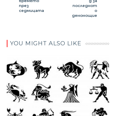
времето
д за
през
последнот
седмицата
о
денонощие
YOU MIGHT ALSO LIKE