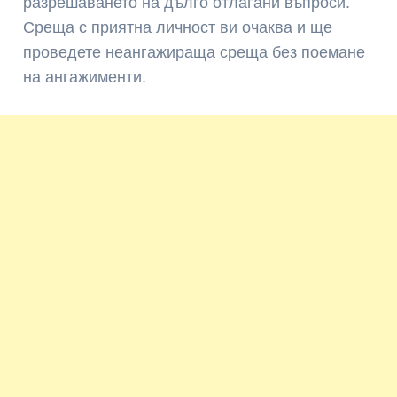
разрешаването на дълго отлагани въпроси.
Среща с приятна личност ви очаква и ще
проведете неангажираща среща без поемане
на ангажименти.