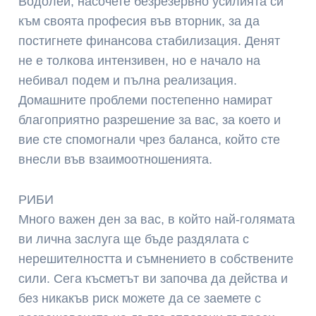
Водолеи, насочете безрезервно усилията си
към своята професия във вторник, за да
постигнете финансова стабилизация. Денят
не е толкова интензивен, но е начало на
небивал подем и пълна реализация.
Домашните проблеми постепенно намират
благоприятно разрешение за вас, за което и
вие сте спомогнали чрез баланса, който сте
внесли във взаимоотношенията.
РИБИ
Много важен ден за вас, в който най-голямата
ви лична заслуга ще бъде раздялата с
нерешителността и съмнението в собствените
сили. Сега късметът ви започва да действа и
без никакъв риск можете да се заемете с