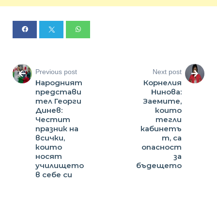
Previous post
Next post
Народният
Корнелия
представи
Нинова:
тел Георги
Заемите,
Динев:
които
Честит
тегли
празник на
кабинетъ
всички,
т, са
които
опасност
носят
за
училището
бъдещето
в себе си