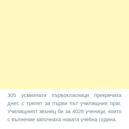
305 усмихнати първокласници прекречиха
днес с трепет за първи път училищния праг.
Училищният звънец би за 4028 ученици, които
с вълнение започнаха новата учебна година.