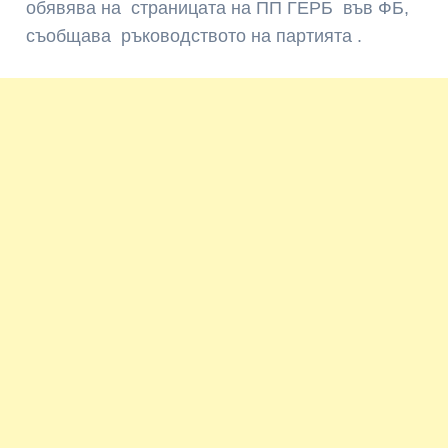
обявява на страницата на ПП ГЕРБ във ФБ,
съобщава ръководството на партията .