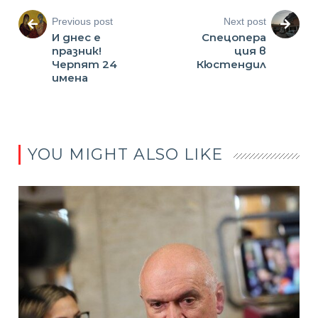
Previous post
Next post
И днес е
Спецопера
празник!
ция в
Черпят 24
Кюстендил
имена
YOU MIGHT ALSO LIKE