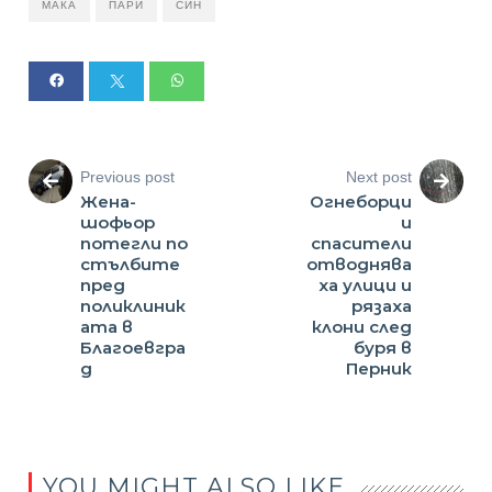
МАКА
ПАРИ
СИН
Previous post
Next post
Жена-
Огнеборци
шофьор
и
потегли по
спасители
стълбите
отводнява
пред
ха улици и
поликлиник
рязаха
ата в
клони след
Благоевгра
буря в
д
Перник
YOU MIGHT ALSO LIKE