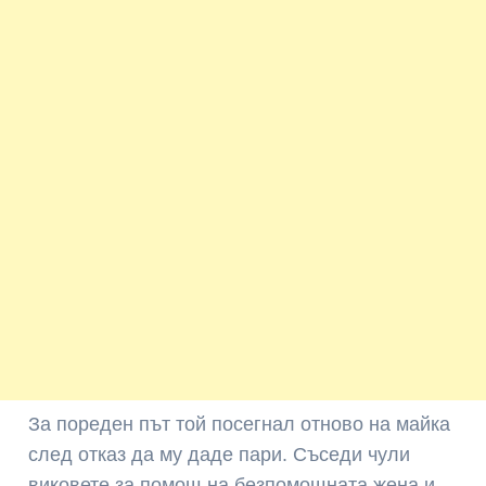
За пореден път той посегнал отново на майка
след отказ да му даде пари. Съседи чули
виковете за помощ на безпомощната жена и