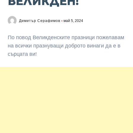
ВЕЛИКДЕН!
Димитър Серафимов
май 5, 2024
По повод Великденските празници пожелавам
на всички празнуващи доброто винаги да е в
сърцата ви!