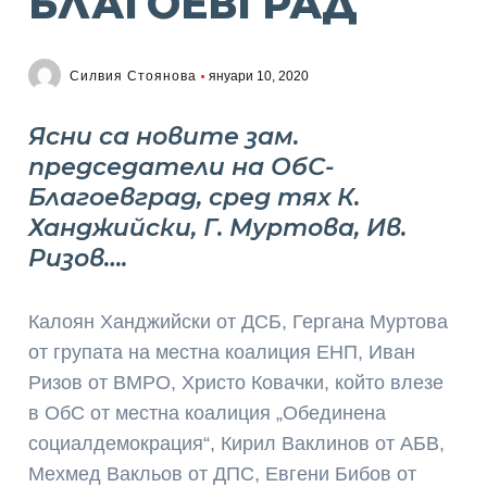
БЛАГОЕВГРАД
Силвия Стоянова
януари 10, 2020
Ясни са новите зам.
председатели на ОбС-
Благоевград, сред тях К.
Ханджийски, Г. Муртова, Ив.
Ризов….
Калоян Ханджийски от ДСБ, Гергана Муртова
от групата на местна коалиция ЕНП, Иван
Ризов от ВМРО, Христо Ковачки, който влезе
в ОбС от местна коалиция „Обединена
социалдемокрация“, Кирил Ваклинов от АБВ,
Мехмед Вакльов от ДПС, Евгени Бибов от