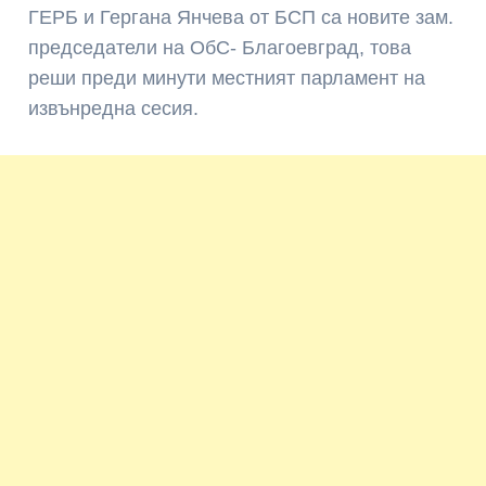
ГЕРБ и Гергана Янчева от БСП са новите зам.
председатели на ОбС- Благоевград, това
реши преди минути местният парламент на
извънредна сесия.