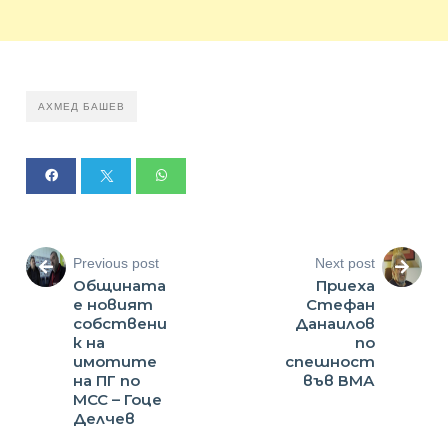
АХМЕД БАШЕВ
Previous post
Next post
Общината
Приеха
е новият
Стефан
собствени
Данаилов
к на
по
имотите
спешност
на ПГ по
във ВМА
МСС – Гоце
Делчев