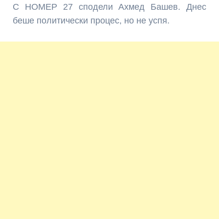
С НОМЕР 27 сподели Ахмед Башев. Днес
беше политически процес, но не успя.