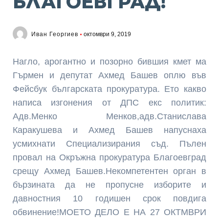
БЛАГОЕВГРАД!
Иван Георгиев
октомври 9, 2019
Нагло, арогантно и позорно бившия кмет ма
Гърмен и депутат Ахмед Башев оплю във
Фейсбук българската прокуратура. Ето какво
написа изгонения от ДПС екс политик:
Адв.Менко Менков,адв.Станислава
Каракушева и Ахмед Башев напуснаха
усмихнати Специализирания съд. Пълен
провал на Окръжна прокуратура Благоевград
срещу Ахмед Башев.Некомпетентен орган в
бързината да не пропусне изборите и
давностния 10 годишен срок повдига
обвинение!МОЕТО ДЕЛО Е НА 27 ОКТМВРИ