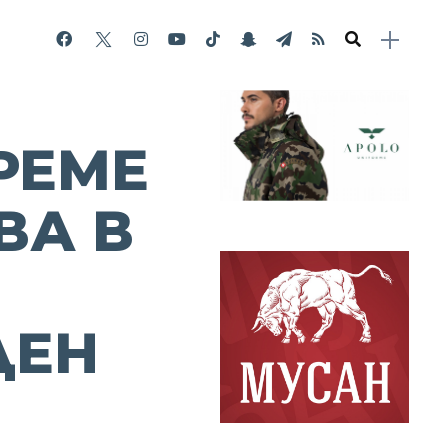
РЕМЕ
ВА В
ДЕН