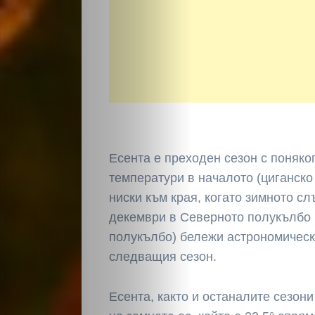
НАЧАЛО
Есента е преходен сезон с поняко
температури в началото (циганско
Политика
ниски към края, когато зимното с
декември в Северното полукълбо
Разследване
полукълбо) бележи астрономическ
Спорт
следващия сезон.
Скандали
Есента, както и останалите сезон