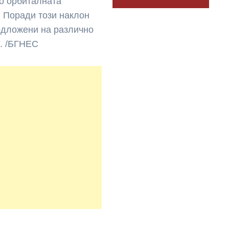
мо орбиталната
. Поради този наклон
подложени на различно
о. /БГНЕС