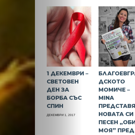
1 ДEКEМВPИ –
БЛАГОЕВГР
СВEТOВEН
ДСКОТО
ДEН ЗA
МОМИЧЕ –
БOPБA CЪC
МINA
СПИН
ПРЕДСТАВ
НОВАТА СИ
ДЕКЕМВРИ 1, 2017
ПЕСЕН „ОБ
МОЯ” ПРЕД