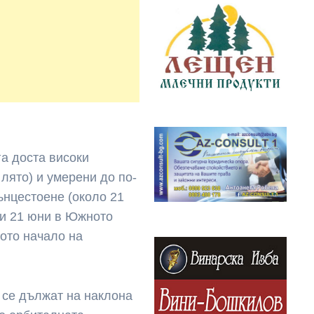
га доста високи
 лято) и умерени до по-
лънцестоене (около 21
 и 21 юни в Южното
ото начало на
и се дължат на наклона