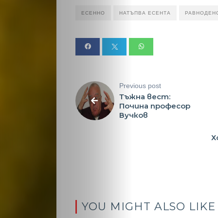
ЕСЕННО
НАТЪПВА ЕСЕНТА
РАВНОДЕН
Previous post
Тъжна вест:
Почина професор
Вучков
Х
YOU MIGHT ALSO LIKE