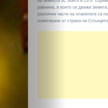
на земната ос, който е 23.5° спря
Култура
равнина, в която се движи Земята
различни части на планетата са 
Светско
осветяване от страна на Слънцет
Крими
Малки
обяви
Таблоид
Новини
Search