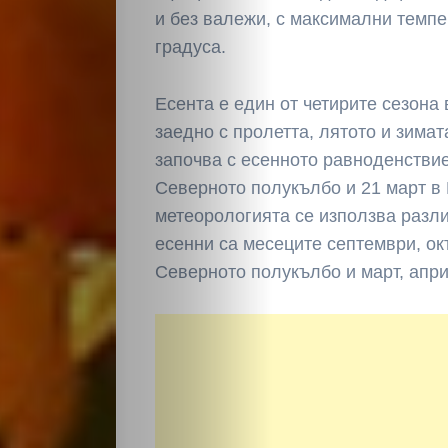
и без валежи, с максимални темпе
градуса.
Есента е един от четирите сезона 
заедно с пролетта, лятото и зимат
започва с есенното равноденствие
Северното полукълбо и 21 март в
метеорологията се използва разл
есенни са месеците септември, ок
Северното полукълбо и март, апр