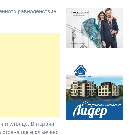
есенното равноденствие
и и слънце. В първия
 страна ще е слънчево