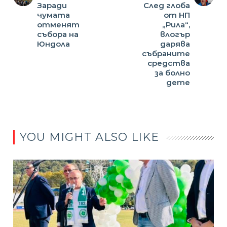
Заради
След глоба
чумата
от НП
отменят
„Рила“,
събора на
влогър
Юндола
дарява
събраните
средства
за болно
дете
YOU MIGHT ALSO LIKE