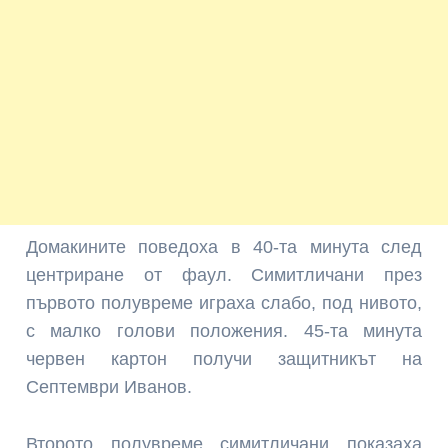
Домакините поведоха в 40-та минута след
центриране от фаул. Симитличани през
първото полувреме играха слабо, под нивото,
с малко голови положения. 45-та минута
червен картон получи защитникът на
Септември Иванов.
Второто полувреме симитличани показаха