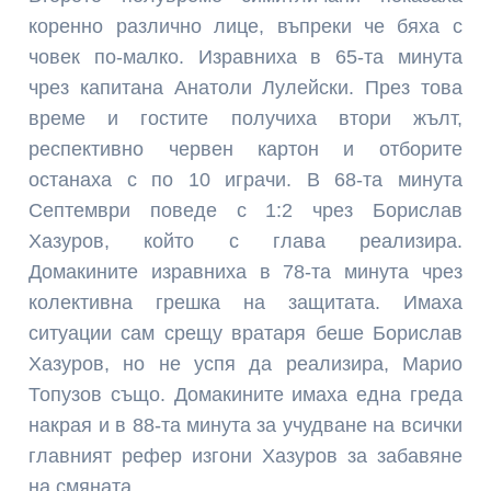
коренно различно лице, въпреки че бяха с
човек по-малко. Изравниха в 65-та минута
чрез капитана Анатоли Лулейски. През това
време и гостите получиха втори жълт,
респективно червен картон и отборите
останаха с по 10 играчи. В 68-та минута
Септември поведе с 1:2 чрез Борислав
Хазуров, който с глава реализира.
Домакините изравниха в 78-та минута чрез
колективна грешка на защитата. Имаха
ситуации сам срещу вратаря беше Борислав
Хазуров, но не успя да реализира, Марио
Топузов също. Домакините имаха една греда
накрая и в 88-та минута за учудване на всички
главният рефер изгони Хазуров за забавяне
на смяната.