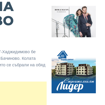
НА
ВО
и”-Хаджидимово бе
 Бачиново. Колата
ито се събрали на обяд