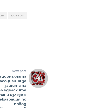
ОЩИ
ШОФЬОР
Next post
ационалната
асоциация за
защита на
емеделските
ани излезе с
екларация по
повод