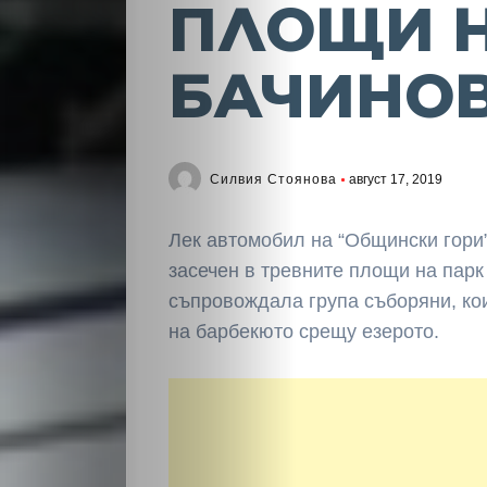
ПЛОЩИ 
БАЧИНО
Силвия Стоянова
август 17, 2019
Лек автомобил на “Общински гор
засечен в тревните площи на парк
съпровождала група съборяни, ко
на барбекюто срещу езерото.