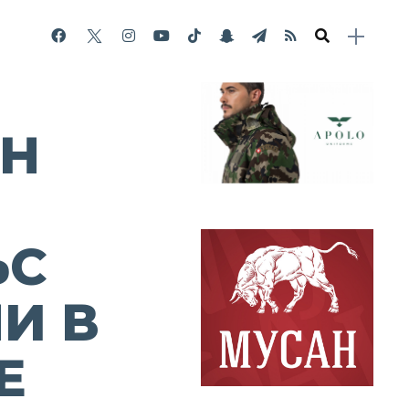
ЕН
ЪС
И В
Е