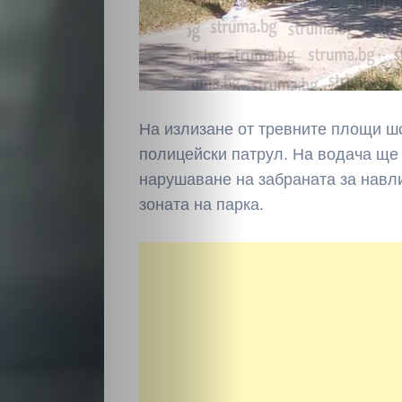
На излизане от тревните площи ш
полицейски патрул. На водача ще 
нарушаване на забраната за навл
зоната на парка.
НАЧАЛО
Политика
Разследване