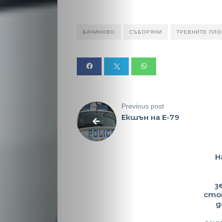
Новини
БАЧИНОВО
СЪБОРЯНИ
ТРЕВНИТЕ ПЛ
Search
Previous post
Екшън на Е-79
Н
з
стоп
д