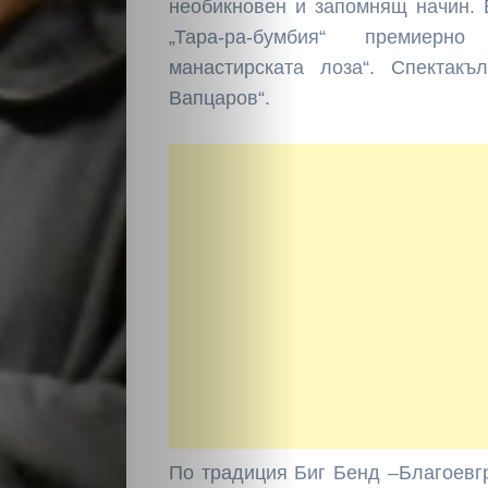
необикновен и запомнящ начин. 
„Тара-ра-бумбия“ премиерн
манастирската лоза“. Спектак
Вапцаров“.
По традиция Биг Бенд –Благоевг