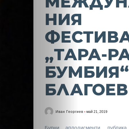
МЕЖДУН
НИЯ
ФЕСТИВ
„ТАРА-РА
БУМБИЯ“
БЛАГОЕВ
Иван Георгиев
май 21, 2019
Бурни аплодисменти, публик