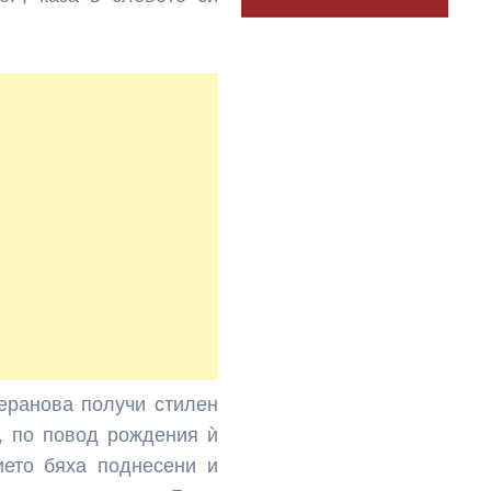
еранова получи стилен
а, по повод рождения ѝ
ието бяха поднесени и