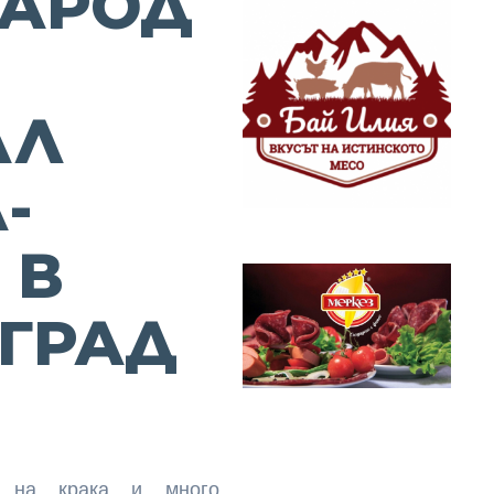
АРОД
АЛ
-
 В
ГРАД
а на крака и много