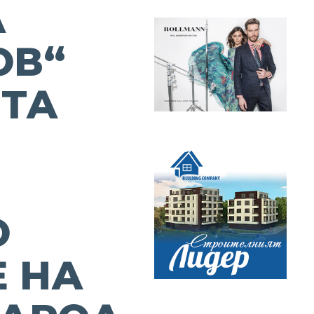
А
ОВ“
ТА
А
О
 НА