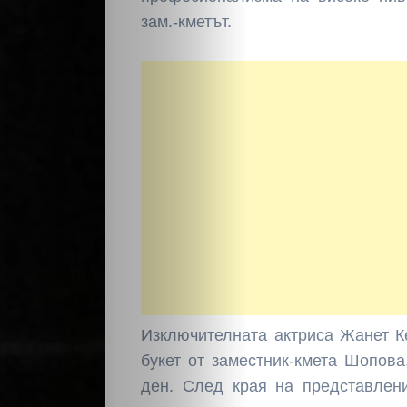
зам.-кметът.
НАЧАЛО
Политика
Разследване
Спорт
Скандали
Изключителната актриса Жанет К
букет от заместник-кмета Шопов
Култура
ден. След края на представлен