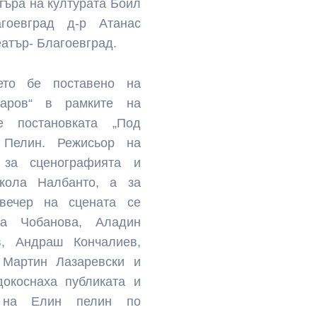
търа на културата Боил
гоевград д-р Атанас
еатър- Благоевград.
оето бе поставено на
аров“ в рамките на
бе постановката „Под
 Пелин. Режисьор на
 за сценографията и
кола Налбанто, а за
 вечер на сцената се
на Чобанова, Аладин
в, Андраш Кончалиев,
 Мартин Лазаревски и
окоснаха публиката и
о на Елин пелин по