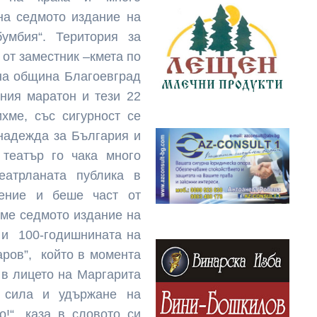
на седмото издание на
бумбия“. Територия за
от заместник –кмета по
 на община Благоевград
ния маратон и тези 22
ихме, със сигурност се
 надежда за България и
 театър го чака много
еатрланата публика в
нение и беше част от
хме седмото издание на
 и 100-годишнината на
аров”, който в момента
 в лицето на Маргарита
, сила и удържане на
!“, каза в словото си