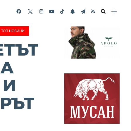
ТОП НОВИНИ
ЕТЪТ
НА
 И
РЪТ