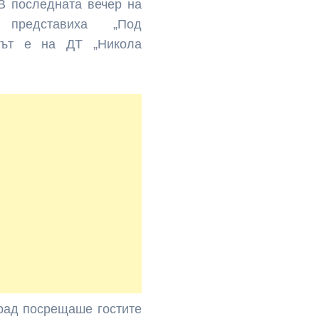
В последната вечер на
о представиха „Под
ълът е на ДТ „Никола
рад посрещаше гостите