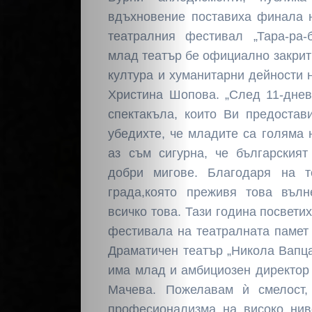
вдъхновение поставиха финала 
театралния фестивал „Тара-ра-
млад театър бе официално закрит 
култура и хуманитарни дейности
Христина Шопова. „След 11-днев
спектакъла, които Ви предостав
убедихте, че младите са голяма
аз съм сигурна, че българският
добри мигове. Благодаря на т
града,която преживя това въл
всичко това. Тази година посвети
фестивала на театралната памет
Драматичен театър „Никола Вапц
има млад и амбициозен директор
Мачева. Пожелавам ѝ смелост
професионализма на високо ниво