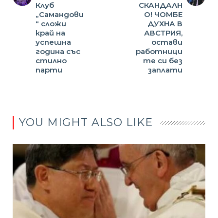
Клуб
СКАНДАЛН
„Самандови
О! ЧОМБЕ
“ сложи
ДУХНА В
край на
АВСТРИЯ,
успешна
остави
година със
работници
стилно
те си без
парти
заплати
YOU MIGHT ALSO LIKE