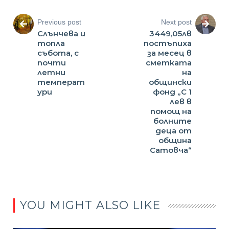
Previous post
Next post
Слънчева и
3449,05лв
топла
постъпиха
събота, с
за месец в
почти
сметката
летни
на
температ
общински
ури
фонд „С 1
лев в
помощ на
болните
деца от
община
Сатовча“
YOU MIGHT ALSO LIKE