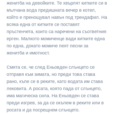
женитба на девойките. Те хвърлят китките си в
мълчана вода предишната вечер в котел,
който е пренощувал навън под трендафил. На
всяка една от китките се поставят
пръстенчета, които са наречени на съответния
ерген. Малкото момиченце вади китките една
по една, докато момиче пеят песни за
женитба и имотност.
Смята се, че след Еньовден слънцето се
отправя към зимата, но преди това става
рано, къпе се в реките, като водата им става
лековита. А росата, която пада от слънцето,
има магическа сила. На Еньовден се става
преди изгрев, за да се окъпем в реките или в
росата и да посрещнем слънцето.