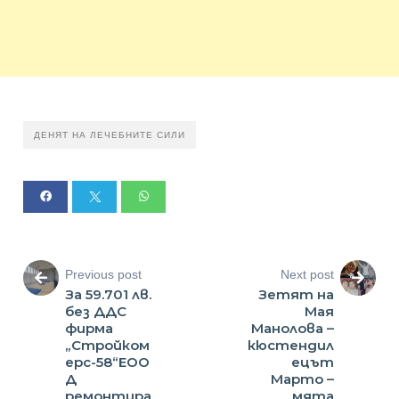
ДЕНЯТ НА ЛЕЧЕБНИТЕ СИЛИ
Previous post
Next post
За 59.701 лв.
Зетят на
без ДДС
Мая
фирма
Манолова –
„Стройком
кюстендил
ерс-58“ЕОО
ецът
Д
Марто –
ремонтира
мята