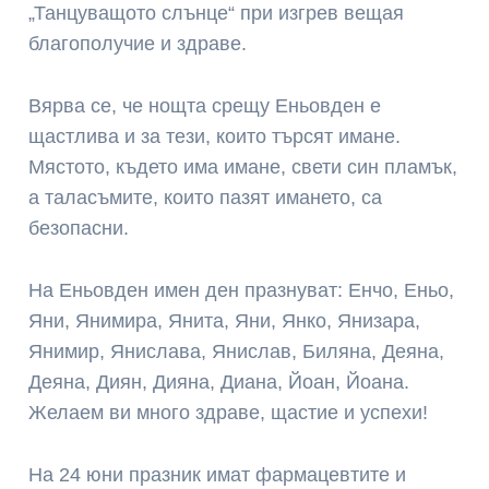
„Танцуващото слънце“ при изгрев вещая
благополучие и здраве.
Вярва се, че нощта срещу Еньовден е
щастлива и за тези, които търсят имане.
Мястото, където има имане, свети син пламък,
а таласъмите, които пазят имането, са
безопасни.
На Еньовден имен ден празнуват: Енчо, Еньо,
Яни, Янимира, Янита, Яни, Янко, Янизара,
Янимир, Янислава, Янислав, Биляна, Деяна,
Деяна, Диян, Дияна, Диана, Йоан, Йоана.
Желаем ви много здраве, щастие и успехи!
На 24 юни празник имат фармацевтите и