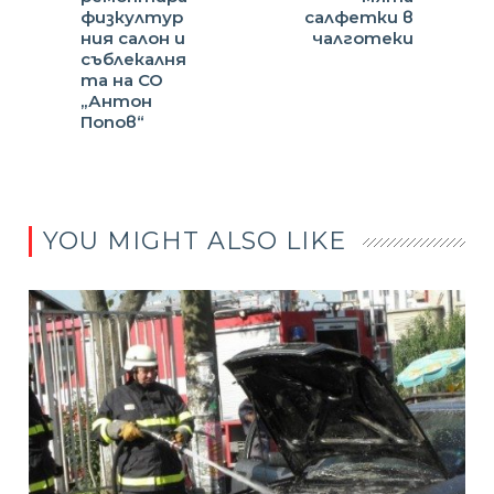
физкултур
салфетки в
ния салон и
чалготеки
съблекалня
та на СО
„Антон
Попов“
YOU MIGHT ALSO LIKE