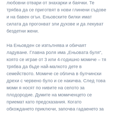
любовни отвари от знахарки и баячки. Те
трябва да се приготвят в нови глинени съдове
и на бавен огън. Еньовските билки имат
силата да прогонват зли духове и да лекуват
бездетни жени.
На Еньовден се изпълнява и обичаят
ладуване. Главна роля има „Еньовата буля“,
която се играе от 3 или 4-годишно момиче – тя
трябва да бъде най-малкото дете в
семейството. Момиче се облича в булчински
дрехи с червено було и се накичва. След това
моми я носят по нивите на селото за
плодородие. Думите на момиченцето се
приемат като предсказания. Когато
обхождането приключи, започва гадаенето за