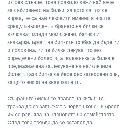
изгрев слънце. Това правило важи най-вече
за събирането на билки, защото са тях се
вярва, че са най-лековити именно в нощта
срещу Еньовден. В брането на билки се
включват млади моми, жени, баячки и
знахарки. Броят на билките трябва да бъде 77
и половина. 77-те билки лекуват точно
определени болести, а половинката билка е
предназначена за лекуване на неизлечима
болест. Тази билка се бере със затворени очи,
защото никой не знае коя е тя.
Събраните билки се правят на китки. Те
трябва да се завържат с червен конец и броят
им се равнява на членовете на семейството.
След това трябва да се оставят да