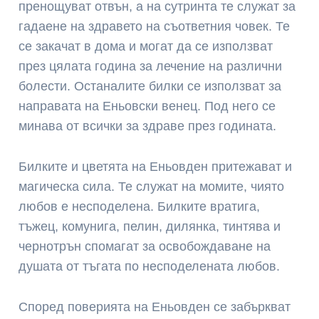
пренощуват отвън, а на сутринта те служат за
гадаене на здравето на съответния човек. Те
се закачат в дома и могат да се използват
през цялата година за лечение на различни
болести. Останалите билки се използват за
направата на Еньовски венец. Под него се
минава от всички за здраве през годината.
Билките и цветята на Еньовден притежават и
магическа сила. Те служат на момите, чиято
любов е несподелена. Билките вратига,
тъжец, комунига, пелин, дилянка, тинтява и
чернотрън спомагат за освобождаване на
душата от тъгата по несподелената любов.
Според поверията на Еньовден се забъркват