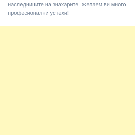
наследниците на знахарите. Желаем ви много
професионални успехи!