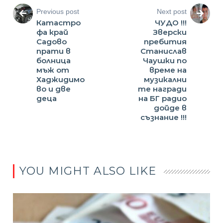
Previous post
Next post
Катастро
ЧУДО !!!
фа край
Зверски
Садово
пребития
прати в
Станислав
болница
Чаушки по
мъж от
време на
Хаджидимо
музикални
во и две
те награди
деца
на БГ радио
дойде в
съзнание !!!
YOU MIGHT ALSO LIKE