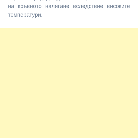
на кръвното налягане вследствие високите
температури.