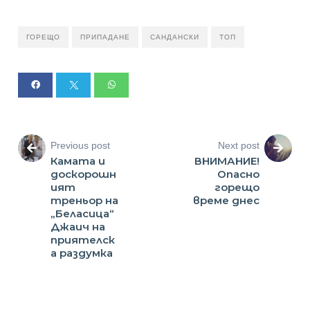
ГОРЕЩО
ПРИПАДАНЕ
САНДАНСКИ
ТОП
Previous post
Next post
Камата и
ВНИМАНИЕ!
доскорошн
Опасно
ият
горещо
треньор на
време днес
„Беласица“
Джаич на
приятелск
а раздумка