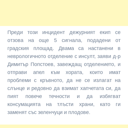
Преди този инцидент дежурният екип се
отзова на още 5 сигнала, подадени от
градския площад. Двама са настанени в
неврологичното отделение с инсулт, заяви д-р
Димитър Попстоев, завеждащ отделението, и
отправи апел към хората, които имат
проблеми с кръвното, да не се излагат на
слънце и редовно да взимат хапчетата си, да
пият повече течности и да избягват
консумацията на тлъсти храни, като ги
заменят със зеленчуци и плодове.