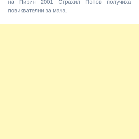
на Пирин 2001 Страхил Попов получиха
повиквателни за мача.