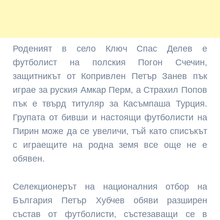
Роденият в село Ключ Спас Делев е
футболист на полския Погон Счечин,
защитникът от Копривлен Петър Занев пък
играе за руския Амкар Перм, а Страхил Попов
пък е твърд титуляр за Касъмпаша Турция.
Групата от бивши и настоящи футболисти на
Пирин може да се увеличи, тъй като списъкът
с играещите на родна земя все още не е
обявен.
Селекционерът на националния отбор на
България Петър Хубчев обяви разширен
състав от футболисти, състезаващи се в