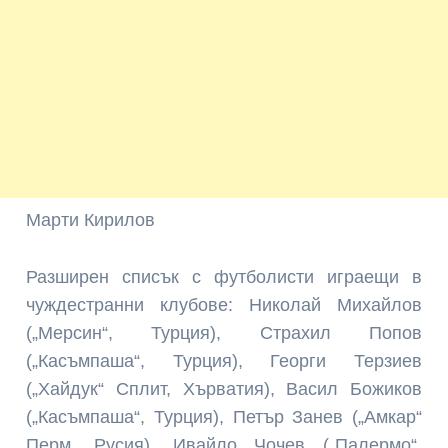
Марти Кирилов
Разширен списък с футболисти играещи в
чуждестранни клубове: Николай Михайлов
(„Мерсин“, Турция), Страхил Попов
(„Касъмпаша“, Турция), Георги Терзиев
(„Хайдук“ Сплит, Хърватия), Васил Божиков
(„Касъмпаша“, Турция), Петър Занев („Амкар“
Перм, Русия), Ивайло Чочев („Палермо“,