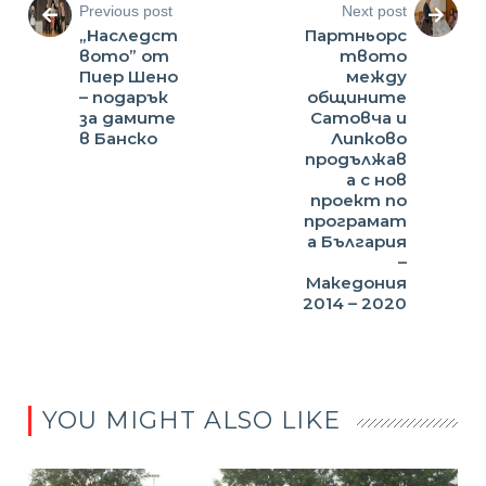
Previous post
Next post
„Наследст
Партньорс
вото” от
твото
Пиер Шено
между
– подарък
общините
за дамите
Сатовча и
в Банско
Липково
продължав
а с нов
проект по
програмат
а България
–
Македония
2014 – 2020
YOU MIGHT ALSO LIKE