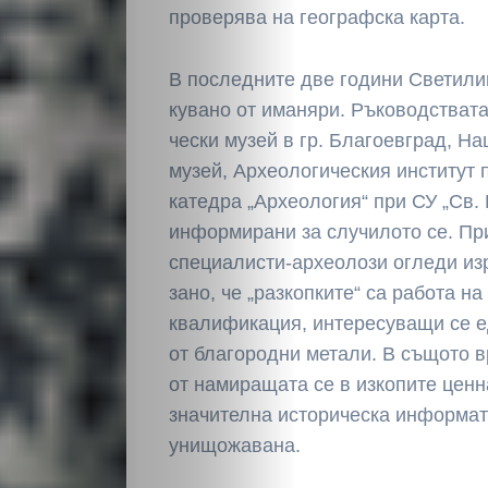
проверява на географска карта.
Светско
В последните две години Светили
Крими
кувано от иманяри. Ръковод­стват
Малки
чески музей в гр. Благоевград, Н
му­зей, Археологическия институт 
обяви
катедра „Ар­хеология“ при СУ „Св.
информирани за случилото се. При
Таблоид
специалисти-археолози огледи из
зано, че „разкопките“ са работа на
Новини
квалификация, интересуващи се е
от благородни ме­тали. В същото в
от намиращата се в изкопите ценн
Search
значи­телна историческа информат
унищожавана.