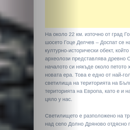
На около 22 км. из­точно от град Г
шосето Гоце Делчев – Доспат се 
културно-исторически обект, койт
археолози представля­ва древно
началото си някъде около пе­тото
нова­та ера. Това е едно от най-го
светилища на територията на Бълг
територията на Европа, като е и н
цяло у нас.
Светилището е разположено на три
над село Долно Дряново от­дясно п