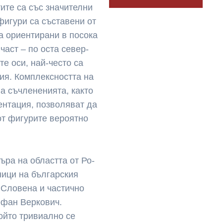
тите са със значителни
фигури са съставени от
а ориенти­рани в посока
част – по оста север-
те оси, най-чес­то са
зия. Комплексността на
на съчлененията, както
ентация, позволяват да
от фигурите вероятно
ъра на областта от Ро­
чници на българския
а Словена и частично
тефан Веркович.
който тривиално се