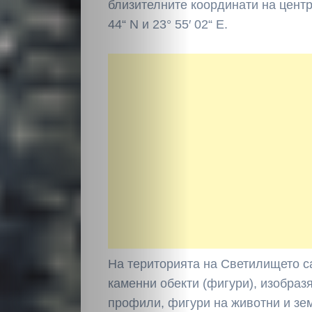
близителните координати на центр
44“ N и 23° 55′ 02“ E.
На територията на Светили­щето 
каменни обекти (фигури), изо­бра
профили, фигури на животни и зем