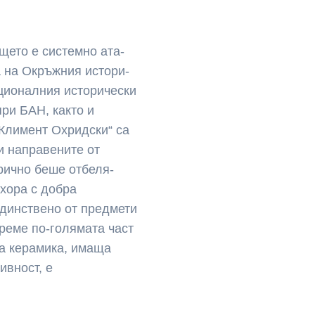
щето е системно ата­
а на Окръжния истори­
ационалния исторически
при БАН, както и
 Климент Охридски“ са
 направени­те от
рично беше отбеля­
 хора с добра
динствено от предмети
ре­ме по-голямата част
а кера­мика, имаща
ивност, е