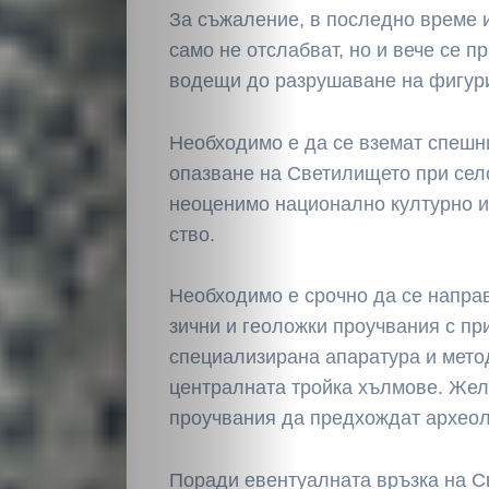
За съжаление, в последно време 
само не отслабват, но и вече се п
водещи до разрушаване на фи­гур
Необходимо е да се вземат спешни
опазване на Светилището при сел
нео­ценимо национално културно и
ство.
Необходимо е сроч­но да се напр
зични и геоложки про­учвания с п
специа­лизирана апаратура и мето
централната тройка хълмове. Жел
проучвания да предхож­дат археол
Поради евентуалната връзка на С