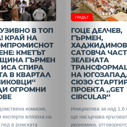
ГРАДЪТ
УЗИВНО В ТОП
ГОЦЕ ДЕЛЧЕВ,
! КРАЙ НА
ГЪРМЕН,
ОМПРОМИСНОТ
ХАДЖИДИМОВ
ЕНЕ: КМЕТЪТ
САТОВЧА ЧАСТ
БЩИНА ГЪРМЕН
ЗЕЛЕНАТА
 ИСА СПИРА
ТРАНСФОРМА
А В КВАРТАЛ
НА ЮГОЗАПАД
МИКОВЦИ“
СЮЗО СТАРТИ
ДИ ОГРОМНИ
ПРОЕКТА „GET
ОВЕ
CIRCULAR“
омствена комисия,
Инициатива за над 1,6 
 експерти влязоха на
ще насърчава кръгова
глед в ромската
икономика, отговорнот