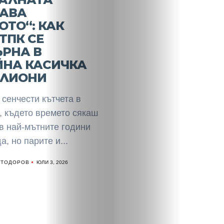
АВА
ТО“: КАК
ТПК СЕ
ЪРНА В
ЙНА КАСИЧКА
ИЛИОНИ
сенчести кътчета в
, където времето сякаш
в най-мътните години
а, но парите и...
 ТОДОРОВ
ЮЛИ 3, 2026