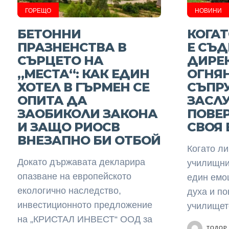
ГОРЕЩО
НОВИНИ
БЕТОННИ
КОГА
ПРАЗНЕНСТВА В
Е СЪД
СЪРЦЕТО НА
ДИРЕ
„МЕСТА“: КАК ЕДИН
ОГНЯ
ХОТЕЛ В ГЪРМЕН СЕ
СЪПРУ
ОПИТА ДА
ЗАСЛ
ЗАОБИКОЛИ ЗАКОНА
ПОВЕР
И ЗАЩО РИОСВ
СВОЯ 
ВНЕЗАПНО БИ ОТБОЙ
Когато ли
Докато държавата декларира
училищни
опазване на европейското
един емо
екологично наследство,
духа и п
инвестиционното предложение
училището
на „КРИСТАЛ ИНВЕСТ“ ООД за
ТОДОР