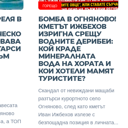
ГОРЕЩО
ЕЛЯ В
БОМБА В ОГНЯНОВО!
КМЕТЪТ ИЖБЕХОВ
ЧЕСКО
ИЗРИГНА СРЕЩУ
ОВАВА
ВОДНИТЕ ДЕРИБЕИ:
ГАРСИ
КОЙ КРАДЕ
ЪМ
МИНЕРАЛНАТА
ВОДА НА ХОРАТА И
КОИ ХОТЕЛИ МАМЯТ
ТУРИСТИТЕ?
Скандал от невиждани мащаби
разтърси курортното село
завесата
Огняново, след като кметът
няново
Иван Ижбехов излезе с
ва, а ТОП
безпощадна позиция в личната...