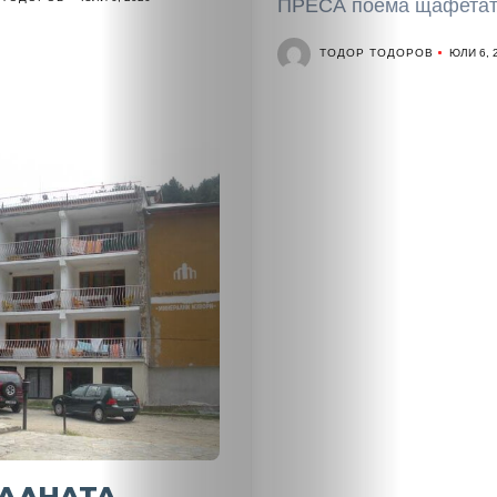
ПРЕСА поема щафетата 
обяви
ТОДОР ТОДОРОВ
ЮЛИ 6, 
Таблоид
Новини
Search
АЛНАТА