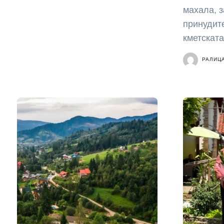
махала, з
принудит
кметската.
РАЛИЦ