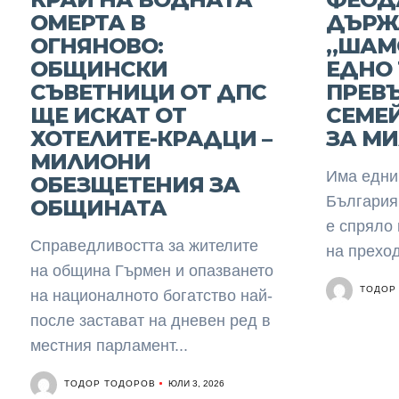
ОМЕРТА В
ДЪРЖ
ОГНЯНОВО:
„ШАМО
ОБЩИНСКИ
ЕДНО 
СЪВЕТНИЦИ ОТ ДПС
ПРЕВ
ЩЕ ИСКАТ ОТ
СЕМЕ
ХОТЕЛИТЕ-КРАДЦИ –
ЗА М
МИЛИОНИ
Има едни 
ОБЕЗЩЕТЕНИЯ ЗА
България
ОБЩИНАТА
е спряло 
Справедливостта за жителите
на преход
на община Гърмен и опазването
ТОДОР
на националното богатство най-
после застават на дневен ред в
местния парламент...
ТОДОР ТОДОРОВ
ЮЛИ 3, 2026