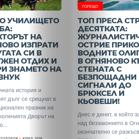
НАЧАЛО
ГОРЕЩО
Политика
ТО УЧИЛИЩЕТО
ТОП ПРЕСА СТР
БА:
ДЕСЯТКАТА:
Разследване
КТОРЪТ НА
ЖУРНАЛИСТИ
НОВО ИЗПРАТИ
ОСТРИЕ ПРИК
Спорт
ГАТА СИ В
ВОДНИТЕ ОЛИ
УЖЕН ОТДИХ И
В ОГНЯНОВО К
Скандали
И ЗНАМЕТО НА
СТЕНАТА С
ВНУК
БЕЗПОЩАДНИ
Култура
СИГНАЛИ ДО
чната история и
БРЮКСЕЛ И
Светско
ят дълг се срещнат в
КЬОВЕШИ!
ционален празник на
Крими
Днес е денят, в който 
околенията Дворът на
над беззаконието в Ог
...
Малки
окончателно се разкъс
 ТОДОРОВ
ЮЛИ 6, 2026