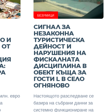
БЕЗУМИЦИ
СИГНАЛ ЗА
НЕЗАКОННА
О И
ТУРИСТИЧЕСКА
 ОТ
ДЕЙНОСТ И
НАРУШЕНИЯ НА
ЦИЯ
ФИСКАЛНАТА
А:
ДИСЦИПЛИНА В
РА
ОБЕКТ КЪЩА ЗА
ГОСТИ L В СЕЛО
ОГНЯНОВО
млн. евро
Настоящото разследване се
та
базира на събрани данни за
о
системно функциониране на