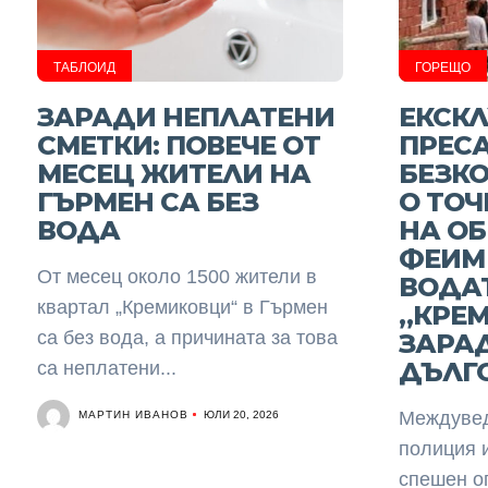
ТАБЛОИД
ГОРЕЩО
ЗАРАДИ НЕПЛАТЕНИ
ЕКСКЛ
СМЕТКИ: ПОВЕЧЕ ОТ
ПРЕСА
МЕСЕЦ ЖИТЕЛИ НА
БЕЗК
ГЪРМЕН СА БЕЗ
О ТОЧ
ВОДА
НА О
ФЕИМ
От месец около 1500 жители в
ВОДАТ
квартал „Кремиковци“ в Гърмен
„КРЕ
са без вода, а причината за това
ЗАРА
ДЪЛГ
са неплатени...
МАРТИН ИВАНОВ
Междувед
ЮЛИ 20, 2026
полиция и
спешен о