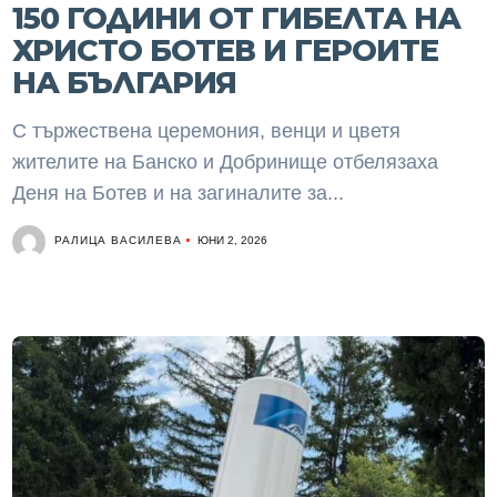
150 ГОДИНИ ОТ ГИБЕЛТА НА
ХРИСТО БОТЕВ И ГЕРОИТЕ
НА БЪЛГАРИЯ
С тържествена церемония, венци и цветя
жителите на Банско и Добринище отбелязаха
Деня на Ботев и на загиналите за...
РАЛИЦА ВАСИЛЕВА
ЮНИ 2, 2026