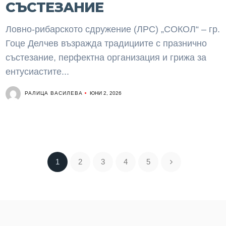
СЪСТЕЗАНИЕ
Ловно-рибарското сдружение (ЛРС) „СОКОЛ“ – гр.
Гоце Делчев възражда традициите с празнично
състезание, перфектна организация и грижа за
ентусиастите...
РАЛИЦА ВАСИЛЕВА
ЮНИ 2, 2026
1
2
3
4
5