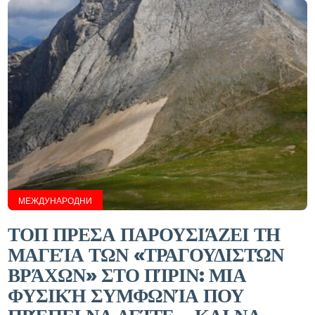
МЕЖДУНАРОДНИ
ΤΟΠ ΠΡΕΣΑ ΠΑΡΟΥΣΙΆΖΕΙ ΤΗ
ΜΑΓΕΊΑ ΤΩΝ «ΤΡΑΓΟΥΔΙΣΤΏΝ
ΒΡΆΧΩΝ» ΣΤΟ ΠΊΡΙΝ: ΜΙΑ
ΦΥΣΙΚΉ ΣΥΜΦΩΝΊΑ ΠΟΥ