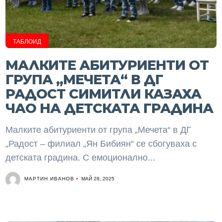
ТАБЛОИД
МАЛКИТЕ АБИТУРИЕНТИ ОТ
ГРУПА „МЕЧЕТА“ В ДГ
РАДОСТ СИМИТЛИ КАЗАХА
ЧАО НА ДЕТСКАТА ГРАДИНА
Малките абитуриенти от група „Мечета“ в ДГ
„Радост – филиал „Ян Бибиян“ се сбогуваха с
детската градина. С емоционално...
МАРТИН ИВАНОВ
МАЙ 28, 2025