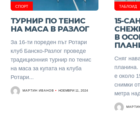
СПОРТ
ТАБЛОИД
ТУРНИР ПО ТЕНИС
15-СА
НА МАСА В РАЗЛОГ
СНЕЖ
В ОСО
За 16-ти пореден път Ротари
ПЛАН
клуб Банско-Разлог проведе
Сняг нав
традиционния турнир по тенис
планина.
на маса за купата на клуба
е около 1
Ротари...
снимки от
МАРТИН ИВАНОВ
НОЕМВРИ 11, 2024
метра над
МАРТИ