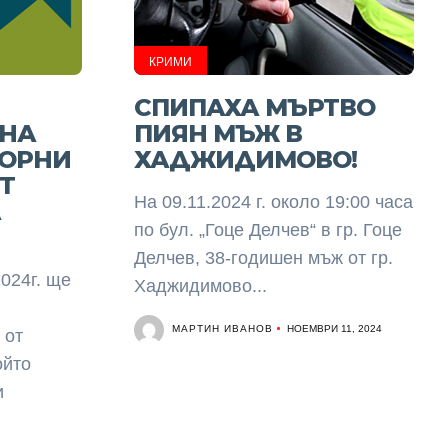
КРИМИ
СПИПАХА МЪРТВО
 НА
ПИЯН МЪЖ В
ОРНИ
ХАДЖИДИМОВО!
Т
На 09.11.2024 г. около 19:00 часа
А
по бул. „Гоце Делчев“ в гр. Гоце
Делчев, 38-годишен мъж от гр.
024г. ще
Хаджидимово...
МАРТИН ИВАНОВ
НОЕМВРИ 11, 2024
 от
ойто
и