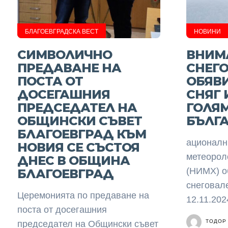
БЛАГОЕВГРАДСКА ВЕСТ
НОВИНИ
СИМВОЛИЧНО
ВНИМ
ПРЕДАВАНЕ НА
СНЕГ
ПОСТА ОТ
ОБЯВИ
ДОСЕГАШНИЯ
СНЯГ 
ПРЕДСЕДАТЕЛ НА
ГОЛЯМ
ОБЩИНСКИ СЪВЕТ
БЪЛГ
БЛАГОЕВГРАД КЪМ
ационалн
НОВИЯ СЕ СЪСТОЯ
метеорол
ДНЕС В ОБЩИНА
(НИМХ) о
БЛАГОЕВГРАД
снеговал
Церемонията по предаване на
12.11.2024
поста от досегашния
ТОДОР
председател на Общински съвет