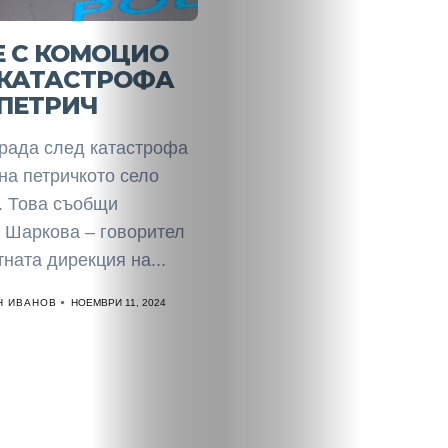
Е С КОМОЦИО
 КАТАСТРОФА
ПЕТРИЧ
рада след катастрофа
на петричкото село
. Това съобщи
 Шаркова – говорител
ната дирекция на...
Н ИВАНОВ
НОЕМВРИ 11, 2024