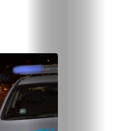
обяви
Таблоид
Новини
Search