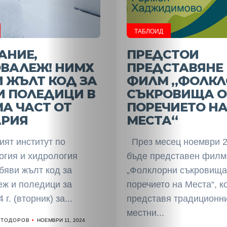
ТАБЛОИД
АНИЕ,
ПРЕДСТОИ
ОВАЛЕЖ! НИМХ
ПРЕДСТАВЯНЕ
 ЖЪЛТ КОД ЗА
ФИЛМ „ФОЛКЛ
И ПОЛЕДИЦИ В
СЪКРОВИЩА О
А ЧАСТ ОТ
ПОРЕЧИЕТО Н
АРИЯ
МЕСТА“
ият институт по
През месец ноември 2
огия и хидрология
бъде представен филм
бяви жълт код за
„Фолклорни съкровища
еж и поледици за
поречието на Места“, к
 г. (вторник) за...
представя традиционн
местни...
 ТОДОРОВ
НОЕМВРИ 11, 2024