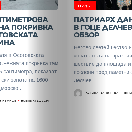
НАЧАЛО
ГРАДЪТ
Политика
НТИМЕТРОВА
ПАТРИАРХ ДА
НА ПОКРИВКА
В ГОЦЕ ДЕЛЧЕВ
Разследване
ГОВСКАТА
ОБЗОР
ИНА
Спорт
Негово светейшество и
аля в Осоговската
хората пътя на празни
Скандали
 Снежната покривка там
шествие до площада и
5 сантиметра, показват
поклони пред паметник
Култура
 ски зоната на 1600
Делчев....
морско...
Светско
РАЛИЦА ВАСИЛЕВА
НОЕМВ
Н ИВАНОВ
НОЕМВРИ 11, 2024
Крими
Малки