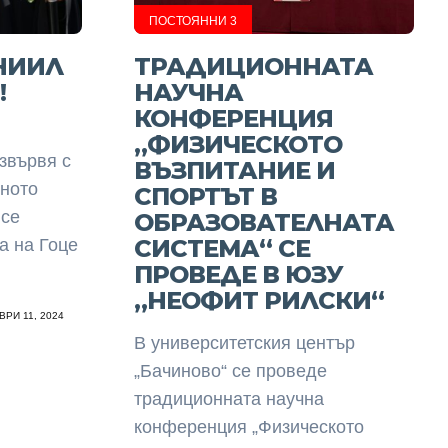
ПОСТОЯННИ 3
НИИЛ
ТРАДИЦИОННАТА
!
НАУЧНА
КОНФЕРЕНЦИЯ
„ФИЗИЧЕСКОТО
звървя с
ВЪЗПИТАНИЕ И
чното
СПОРТЪТ В
 се
ОБРАЗОВАТЕЛНАТА
СИСТЕМА“ СЕ
а на Гоце
ПРОВЕДЕ В ЮЗУ
„НЕОФИТ РИЛСКИ“
РИ 11, 2024
В университетския център
„Бачиново“ се проведе
традиционната научна
конференция „Физическото