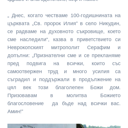
„ Днес, когато честваме 100-годишнината на
църквата „Св. пророк Илия” в село Никудин,
се радваме на духовното съкровище, което
сме наследили“, казва в приветствието си
Неврокопският митрополит Серафим и
допълни: „Признателни сме и се прекланяме
пред подвига на всички, които със
самоотвержен труд и много усилия са
съградил и поддържали в продължение на
цял век този благолепен Божи дом.
Призовавам в молитва Божието
благословение да бъде над всички вас.
Амин!”