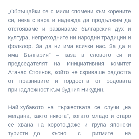
„Обръщайки се с мили спомени към корените
си, нека с вяра и надежда да продължим да
отстояваме и развиваме българския дух и
култура, непреходните ни народни традиции и
фолклор. За да ни има всички нас. За да я
има България” – каза в словото си и
председателят на Инициативния комитет
Атанас Стоянов, който не скриваше радостта
от празниците и гордостта от родовата
принадлежност към будния Никудин.
Най-хубавото на тържествата се случи „на
мегдана, както някога”, когато младо и старо
се хвана на хорото,даже и група японски
туристи…до късно с ритмите на