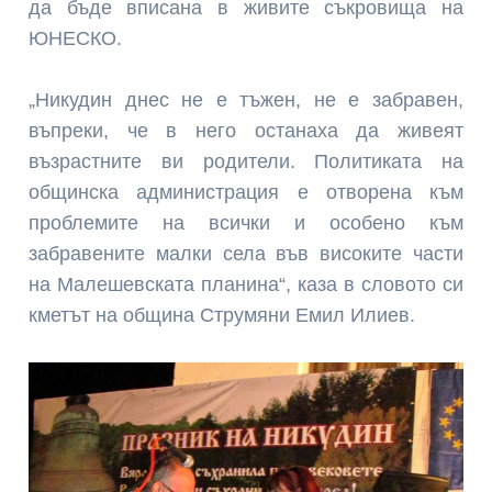
да бъде вписана в живите съкровища на
ЮНЕСКО.
„Никудин днес не е тъжен, не е забравен,
въпреки, че в него останаха да живеят
възрастните ви родители. Политиката на
общинска администрация е отворена към
проблемите на всички и особено към
забравените малки села във високите части
на Малешевската планина“, каза в словото си
кметът на община Струмяни Емил Илиев.