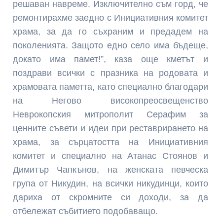
решаван навреме. Изключително съм горд, че
ремонтирахме заедно с Инициативния комитет
храма, за да го съхраним и предадем на
поколенията. Защото едно село има бъдеще,
докато има памет!”, каза още кметът и
поздрави всички с празника на родовата и
храмовата паметта, като специално благодари
на Негово високопреосвещенство
Неврокопския митрополит Серафим за
ценните съвети и идеи при реставрирането на
храма, за сърцатостта на Инициативния
комитет и специално на Атанас Стоянов и
Димитър Чапкънов, на женската певческа
група от Никудин, на всички никудинци, които
дариха от скромните си доходи, за да
отбележат събитието подобаващо.