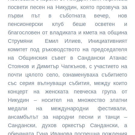
посвети песен на Никудин, която прозвуча за
първи път в съботната вечер, нов
пенсионерски клуб беше осветен и
благословен от владиката и кмета на община
Струмяни Емил Илиев, Инициативният
комитет под ръководството на председателя
на Общинския съвет в Сандански Атанас
Стоянов и Димитър Чапкънов, с участието на
почти цялото село, ознаменуваха събитието
със серия вълнуващи събития, между които
концерт на женската певческа група от
Никудин – носител на множество златни
медали на международни фестивали,
ансамбълът за народни песни и танци –
Сандански, духов оркестър Сандански, а
обичаната Гуна Иванова посрещна рождения