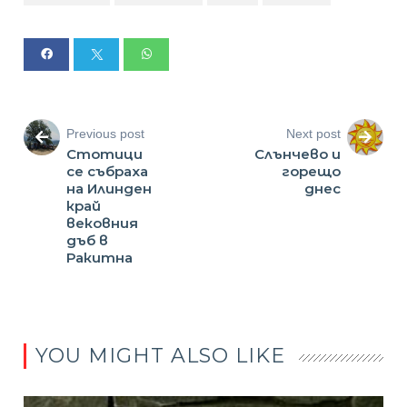
Previous post
Next post
Стотици
Слънчево и
се събраха
горещо
на Илинден
днес
край
вековния
дъб в
Ракитна
YOU MIGHT ALSO LIKE