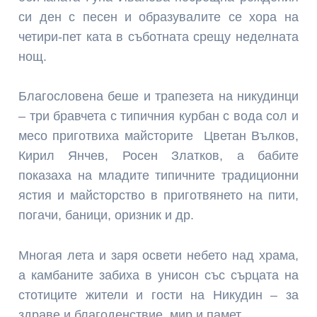
си ден с песен и образувалите се хора на
четири-пет ката в съботната срещу неделната
нощ.
Благословена беше и трапезета на никудинци
– три бравчета с типичния курбан с вода сол и
месо приготвиха майсторите Цветан Вълков,
Кирил Янчев, Росен Златков, а бабите
показаха на младите типичните традиционни
ястия и майсторство в приготвянето на пити,
погачи, баници, оризник и др.
Многая лета и заря освети небето над храма,
а камбаните забиха в унисон със сърцата на
стотиците жители и гости на Никудин – за
здраве и благоденствие, мир и памет.