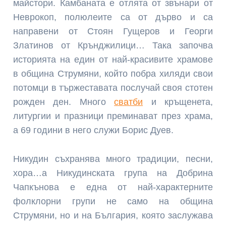
майстори. Камбаната е отлята от звънари от
Неврокоп, полюлеите са от дърво и са
направени от Стоян Гущеров и Георги
Златинов от Крънджилици… Така започва
историята на един от най-красивите храмове
в община Струмяни, който побра хиляди свои
потомци в тържеставата послучай своя стотен
рожден ден. Много
сватби
и кръщенета,
литургии и празници преминават през храма,
а 69 години в него служи Борис Дуев.
Никудин съхранява много традиции, песни,
хора…а Никудинската група на Добрина
Чапкънова е една от най-характерните
фолклорни групи не само на община
Струмяни, но и на България, която заслужава