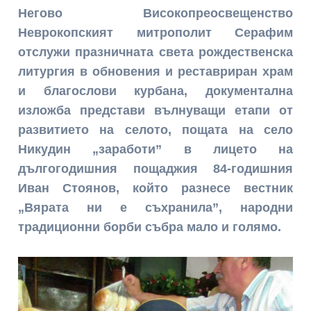
Негово Високопреосвещенство
Неврокопският митрополит Серафим
отслужи празничната света рождественска
литургия в обновения и реставриран храм
и благослови курбана, документална
изложба представи вълнуващи етапи от
развитието на селото, пощата на село
Никудин „заработи” в лицето на
дългогодишния пощаджия 84-годишния
Иван Стоянов, който разнесе вестник
„Вярата ни е съхранила”, народни
традиционни борби събра мало и голямо.