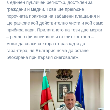
в единен публичен регистър, достъпен за
граждани и медии. Това ще прекъсне
порочната практика на забавени плащания и
ще разкрие кой действително чисти и кой само
прибира пари. Прилагането на тези две мерки
– реално финансиране и открит контрол –
може да спаси сектора от разпад и да
гарантира, че България няма да остане
блокирана при първия снеговалеж.