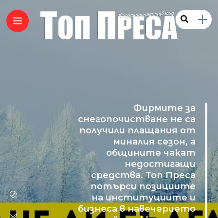
Фирмите за
снегопочистване не са
получили плащания от
миналия сезон, а
общините чакат
недостигащи
средства. Топ Преса
потърси позициите
на институциите и
бизнеса в навечерието