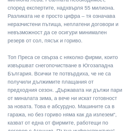
според експертите, надхвърля 55 милиона.
Разликата не е просто цифра – тя означава
неразчистени пътища, неплатени договори и
невъзможност да се осигури минимален
резерв от сол, пясък и гориво.
Топ Преса се свърза с няколко фирми, които
извършват снегопочистване в Югозападна
България. Всички те потвърдиха, че не са
получили дължимите плащания от
предходния сезон. „Държавата ни дължи пари
от миналата зима, а вече ни искат готовност
за новата. Това е абсурдно. Машините са в
гаража, но без гориво няма как да излезем“,
казват от една от фирмите, работещи по
договор с Агенция „Пътна инфраструктура“.