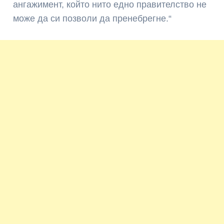
ангажимент, който нито едно правителство не
може да си позволи да пренебрегне.“