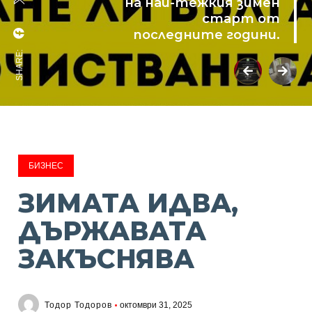
на най-тежкия зимен
старт от
последните години.
SHARE:
БИЗНЕС
ЗИМАТА ИДВА,
ДЪРЖАВАТА
ЗАКЪСНЯВА
Тодор Тодоров
октомври 31, 2025