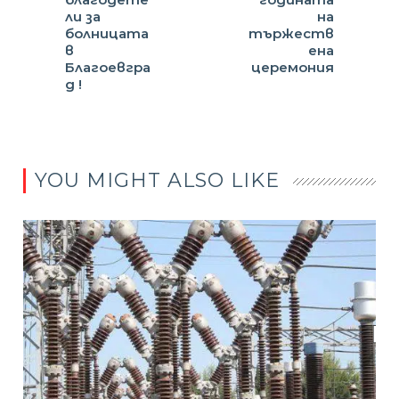
ли за
на
болницата
тържеств
в
ена
Благоевгра
церемония
д !
YOU MIGHT ALSO LIKE