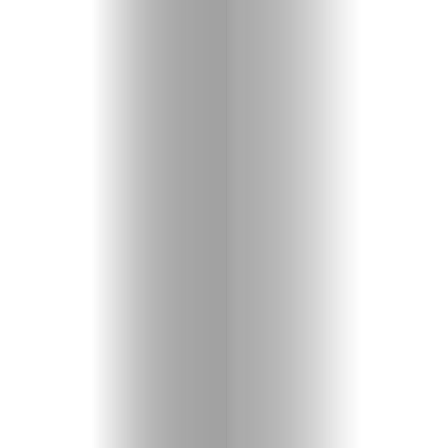
Политика
Разследване
Спорт
Скандали
Култура
Светско
Крими
Малки
обяви