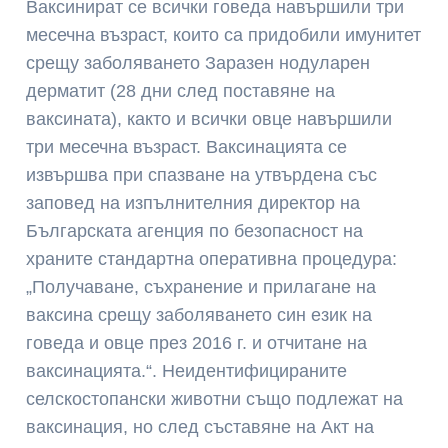
Ваксинират се всички говеда навършили три
месечна възраст, които са придобили имунитет
срещу заболяването Заразен нодуларен
дерматит (28 дни след поставяне на
ваксината), както и всички овце навършили
три месечна възраст. Ваксинацията се
извършва при спазване на утвърдена със
заповед на изпълнителния директор на
Българската агенция по безопасност на
храните стандартна оперативна процедура:
„Получаване, съхранение и прилагане на
ваксина срещу заболяването син език на
говеда и овце през 2016 г. и отчитане на
ваксинацията.“. Неидентифицираните
селскостопански животни също подлежат на
ваксинация, но след съставяне на Акт на