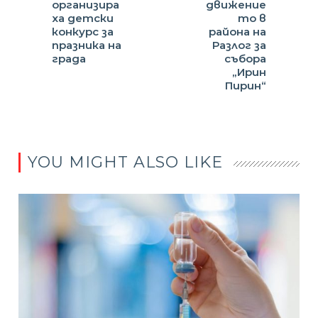
организира
движение
ха детски
то в
конкурс за
района на
празника на
Разлог за
града
събора
„Ирин
Пирин“
YOU MIGHT ALSO LIKE