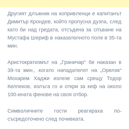
Другият длъжник на копривленци е капитанът
Димитър Крондев, който пропусна дузпа, след
като би над гредата, отсъдена за спъване на
Мустафа Шериф в наказателното поле в 35-та
мин.
Аристократизмът на „Граничар“ бе наказан в
39-та мин., когато нападателят на „Ореляк“
Мохарем Хаджи излезе сам срещу Тодор
Келпеков, излъга го и откри за кеф на около
100-ината фенове на своя отбор.
Символичните гости реагираха по-
съсредоточено след почивката.