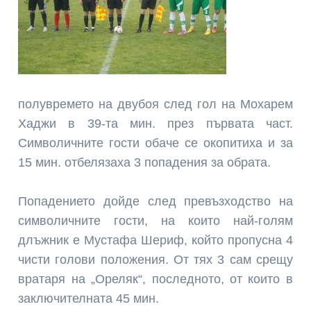
полувремето на двубоя след гол на Мохарем
Хаджи в 39-та мин. през първата част.
Символичните гости обаче се окопитиха и за
15 мин. отбелязаха 3 попадения за обрата.
Попадението дойде след превъзходство на
символичните гости, на които най-голям
длъжник е Мустафа Шериф, който пропусна 4
чисти голови положения. От тях 3 сам срещу
вратаря на „Ореляк“, последното, от които в
заключителната 45 мин.