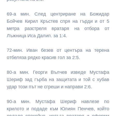
69-а мин. След центриране на Божидар
Бойчев Кирил Кръстев спря на гърди и от 5
метра разстреля вратаря на отбора от
Лъжница Иса Далип. за 1:4.
72-мин. Иван безев от центъра на терена
отбеляза рядко красив гол за 2:5.
80-а мин. Георги Вълчев изведе Мустафа
Шериф зад гърба на защитата и той с хубав
удар този път не сгреши и направи 2:6.
90-а мин. Мустафа Шериф навлезе по
крилото и подаде към Юлиян Пенчев, който
овладя спокойно, излъга вратаря и оформи