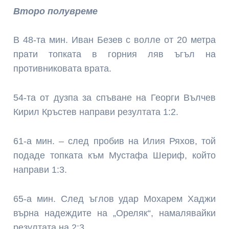
Второ полувреме
В 48-та мин. Иван Безев с волле от 20 метра
прати топката в горния ляв ъгъл на
противниковата врата.
54-та от дузпа за спъване на Георги Вълчев
Кирил Кръстев направи резултата 1:2.
61-а мин. – след пробив на Илия Ряхов, той
подаде топката към Мустафа Шериф, който
направи 1:3.
65-а мин. След ъглов удар Мохарем Хаджи
върна надеждите на „Ореляк“, намалявайки
резултата на 2:3.