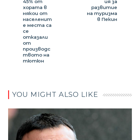
45% от
ия за
хората в
развитие
някои от
на туризма
населенит
в Пекин
е места са
се
отказали
от
производс
твото на
тютюн
YOU MIGHT ALSO LIKE