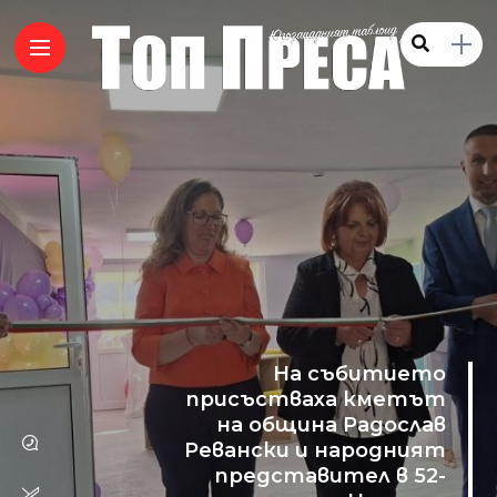
На събитието
присъстваха кметът
на община Радослав
Ревански и народният
представител в 52-