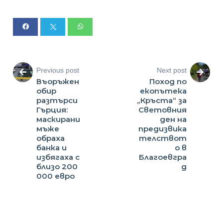
Previous post
Next post
Въоръжен
Поход по
обир
екопътека
разтърси
„Кръста“ за
Гърция:
Световния
маскирани
ден на
мъже
предизвика
обраха
телствот
банка и
о в
избягаха с
Благоевгра
близо 200
д
000 евро