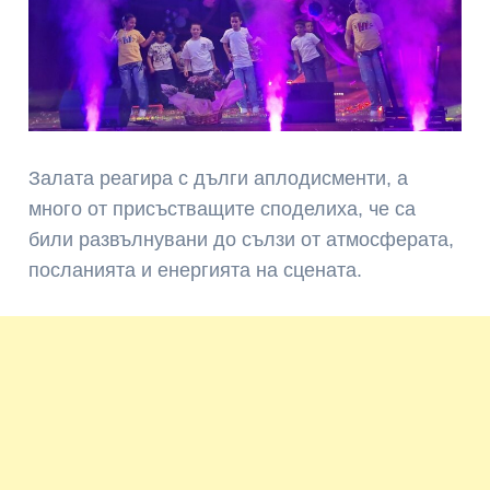
Залата реагира с дълги аплодисменти, а
много от присъстващите споделиха, че са
били развълнувани до сълзи от атмосферата,
посланията и енергията на сцената.