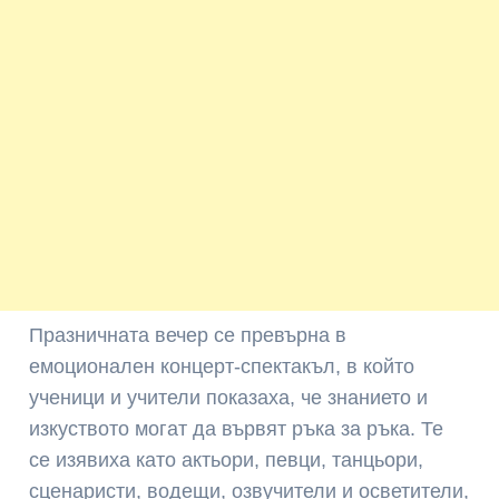
Празничната вечер се превърна в
емоционален концерт-спектакъл, в който
ученици и учители показаха, че знанието и
изкуството могат да вървят ръка за ръка. Те
се изявиха като актьори, певци, танцьори,
сценаристи, водещи, озвучители и осветители,