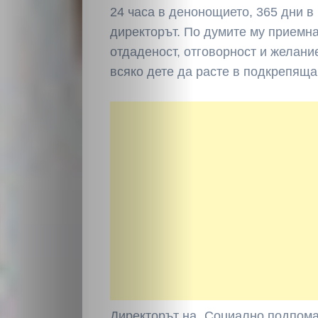
24 часа в денонощието, 365 дни в
директорът. По думите му приемна
отдаденост, отговорност и желани
всяко дете да расте в подкрепяща
НАЧАЛО
Политика
Разследване
Спорт
Скандали
Култура
Директорът на „Социално подпома