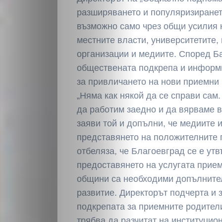
Светско
разширяването и популяризиранет
възможно само чрез общи усилия 
Крими
местните власти, университетите,
организации и медиите. Според Б
Малки
обществената подкрепа и информ
за привличането на нови приемни
обяви
„Няма как някой да се справи сам.
да работим заедно и да вярваме в
Таблоид
заяви той и допълни, че медиите 
представянето на положителните 
Новини
отбеляза, че Благоевград се е ут
предоставянето на услугата прием
общини са необходими допълнител
Search
развитие. Директорът подчерта и 
подкрепата за приемните родители
трябва да разчитат на институци