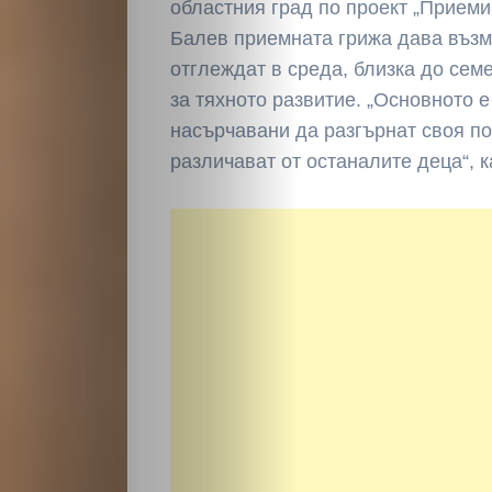
областния град по проект „Приеми
Балев приемната грижа дава възм
отглеждат в среда, близка до сем
за тяхното развитие. „Основното е
насърчавани да разгърнат своя по
различават от останалите деца“, к