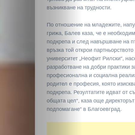
възникване на трудности.
По отношение на младежите, нап
грижа, Балев каза, че е необход
подкрепа и след навършване на п
връзка той открои партньорствот
университет „Неофит Рилски“, на
разработване на добри практики з
професионална и социална реали
родител е професия, която изискв
подкрепа. Резултатите идват от с
общата цел“, каза още директорът
подпомагане“ в Благоевград.