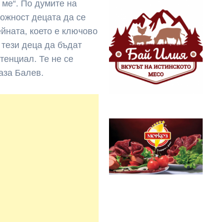
 ме“. По думите на
ожност децата да се
ейната, което е ключово
 тези деца да бъдат
тенциал. Те не се
аза Балев.