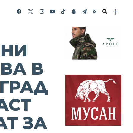
МНИ
ВА В
ГРАД
АСТ
АТ ЗА