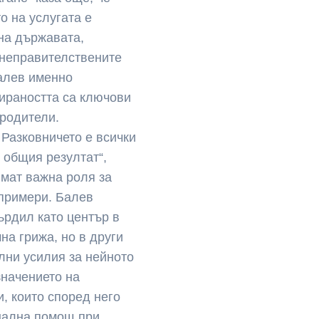
о на услугата е
на държавата,
 неправителствените
алев именно
ираността са ключови
 родители.
 Разковничето е всички
 общия резултат“,
имат важна роля за
примери. Балев
върдил като център в
на грижа, но в други
ни усилия за нейното
значението на
, които според него
онална помощ при