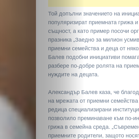
Той допълни значението на инициа
популяризират приемната грижа и
същност, а като пример посочи ор
празника „Заедно за милион усмив
приемни семейства и деца от няк
Балев подобни инициативи помага
разбере по-добре ролята на прие
нуждите на децата.
Александър Балев каза, че благо
на мрежата от приемни семейства 
редица специализирани институции
позволило преминаване към по-и
грижа в семейна среда. „Съвремен
приемните родители, защото носят