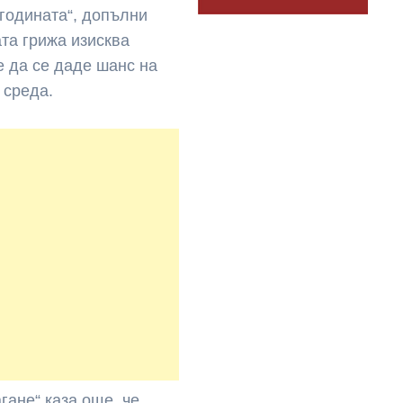
 годината“, допълни
та грижа изисква
е да се даде шанс на
 среда.
гане“ каза още, че