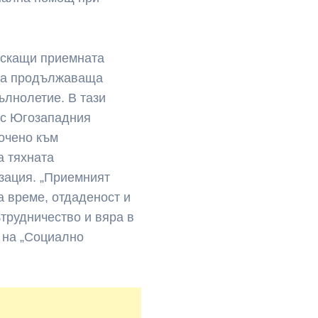
ускащи приемната
има продължаваща
ълнолетие. В тази
о с Югозападния
сочено към
а тяхната
зация. „Приемният
а време, отдаденост и
ътрудничество и вяра в
 на „Социално