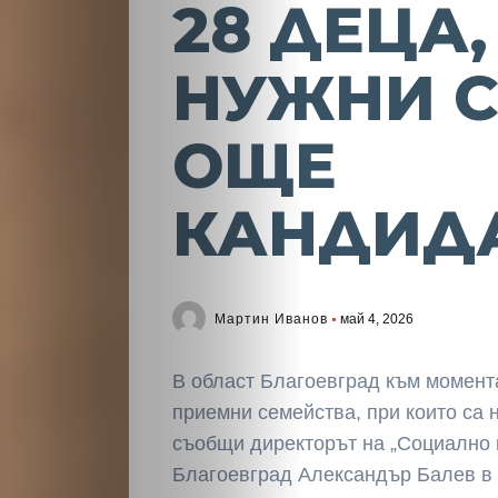
28 ДЕЦА,
НУЖНИ 
ОЩЕ
КАНДИД
Мартин Иванов
май 4, 2026
В област Благоевград към момент
приемни семейства, при които са 
съобщи директорът на „Социално 
Благоевград Александър Балев в 