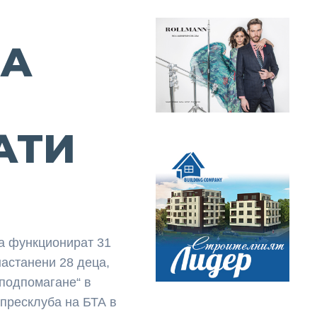
СА
АТИ
а функционират 31
настанени 28 деца,
подпомагане“ в
пресклуба на БТА в