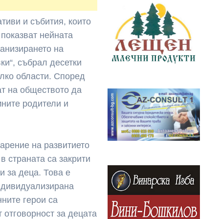
тиви и събития, които
 показват нейната
ганизирането на
ки“, събрал десетки
олко области. Според
т на обществото да
мните родители и
дарение на развитието
в страната са закрити
 за деца. Това е
ндивидуализирана
ните герои са
 отговорност за децата