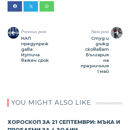
Previous post
Next post
НАП
Студ и
предупреж
дъжд
дава:
сковават
Изтича
България
важен срок
на
празничния
1 май
YOU MIGHT ALSO LIKE
ХОРОСКОП ЗА 21 СЕПТЕМВРИ: МЪКА И