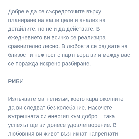
Добре е да се съсредоточите върху
планиране на ваши цели и анализ на
детайлите, но не и да действате. В
ежедневието ви всичко се реализира
сравнително лесно. В любовта се радвате на
близост и нежност с партньора ви и между вас
се поражда искрено разбиране.
РИ
БИ
Излъчвате магнетизъм, което кара околните
да ви следват без колебание. Насочете
вътрешната си енергия към добро – така
успехът ще ви донесе удовлетворение. В
любовния ви живот възникнат напрегнати