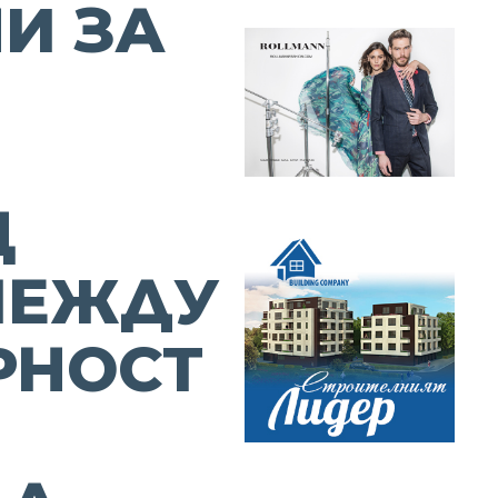
И ЗА
Щ
МЕЖДУ
РНОСТ