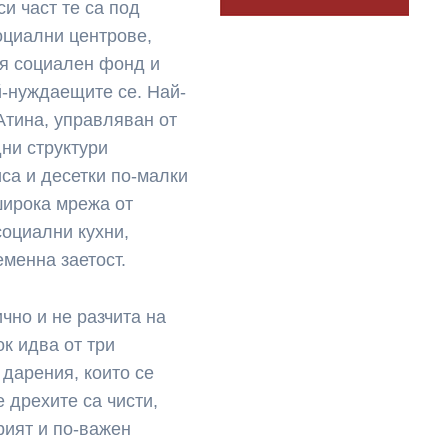
си част те са под
оциални центрове,
ия социален фонд и
й-нуждаещите се. Най-
 Атина, управляван от
ни структури
са и десетки по-малки
-широка мрежа от
социални кухни,
еменна заетост.
чно и не разчита на
к идва от три
 дарения, които се
 дрехите са чисти,
рият и по-важен