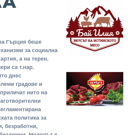
ЛА
за Гърция беше
еханизми за социална
артия, а на терен.
ери са т.нар.
ито днес
олеми градове и
 приличат нито на
лаготворителни
регламентирана
ската политика за
и, безработни,
 бездомни. Моделът е