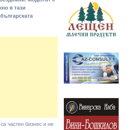
нно в тази
 българската
са частен бизнес и не