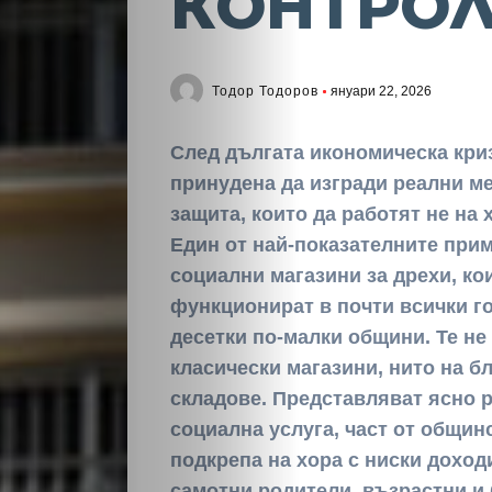
КОНТРО
Тодор Тодоров
януари 22, 2026
След дългата икономическа кри
принудена да изгради реални м
защита, които да работят не на х
Един от най-показателните прим
социални магазини за дрехи, ко
функционират в почти всички г
десетки по-малки общини. Те не
класически магазини, нито на б
складове. Представляват ясно 
социална услуга, част от общин
подкрепа на хора с ниски доход
самотни родители, възрастни и