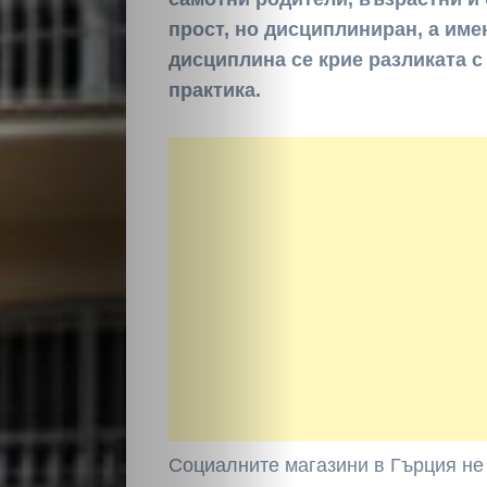
прост, но дисциплиниран, а име
дисциплина се крие разликата с
практика.
Социалните магазини в Гърция не 