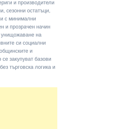
ериги и производители
и, сезонни остатъци,
ли с минимални
ен и прозрачен начин
е унищожаване на
ивните си социални
 общинските и
о се закупуват базови
без търговска логика и