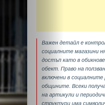
Важен детайл е контро
социалните магазини н
достъп като в обикнов
обект. Право на ползва
включени в социалните
общините. Всеки получ
на артикули и периодич
структури има символи