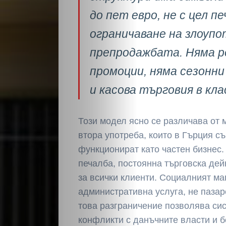
до пет евро, не с цел пе
ограничаване на злоуп
препродажбата. Няма р
промоции, няма сезонни
и касова търговия в кла
Този модел ясно се различава от 
втора употреба, които в Гърция с
функционират като частен бизнес.
печалба, постоянна търговска дей
за всички клиенти. Социалният ма
административна услуга, не пазар
това разграничение позволява си
конфликти с данъчните власти и б