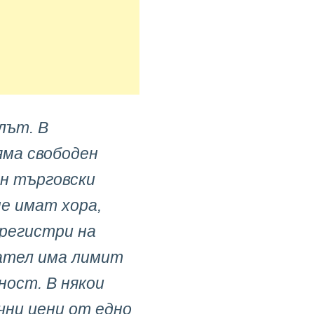
лът. В
яма свободен
ен търговски
не имат хора,
 регистри на
ател има лимит
ност. В някои
чни цени от едно