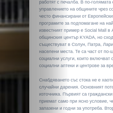
работят с печалба. В по-голямата 
управлението на общините чрез с
често финансирани от Европейск
програмите за подпомагане на на
известният пример е Social Mall в
общинския център KYADA, но сход
НАЧАЛО
съществуват в Солун, Патра, Лари
населени места. Те са част от по
Политика
социални услуги, които включват 
социални аптеки и центрове за вр
Разследване
Спорт
Снабдяването със стока не е хаоти
случайни дарения. Основният пото
Скандали
източника. Първият са граждански
приемат само при ясно условие, че
Култура
запазени и годни за употреба. Вто