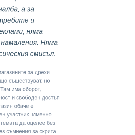
чалба, а за
отребите и
еклами, няма
 намаления. Няма
сическия смисъл.
магазините за дрехи
ъщо съществуват, но
 Там има оборот,
ност и свободен достъп
газин обаче е
ен участник. Именно
стемата да оцелее без
ез съмнения за скрита