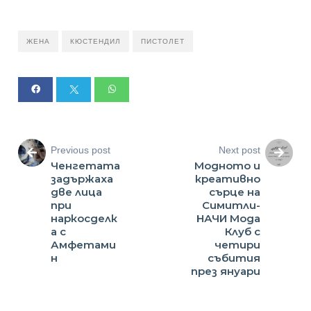
ЖЕНА
КЮСТЕНДИЛ
ПИСТОЛЕТ
Previous post
Next post
Ченгетата
Модното и
задържаха
креативно
две лица
сърце на
при
Симитли-
наркосделк
НАЧИ Мода
а с
Клуб с
Амфетами
четири
н
събития
през януари