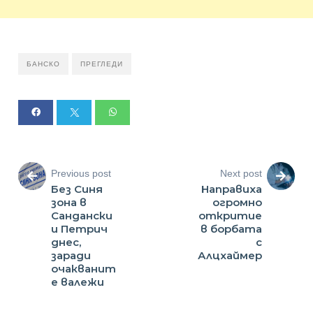
БАНСКО
ПРЕГЛЕДИ
Previous post
Next post
Без Синя
Направиха
зона в
огромно
Сандански
откритие
и Петрич
в борбата
днес,
с
заради
Алцхаймер
очакванит
е валежи