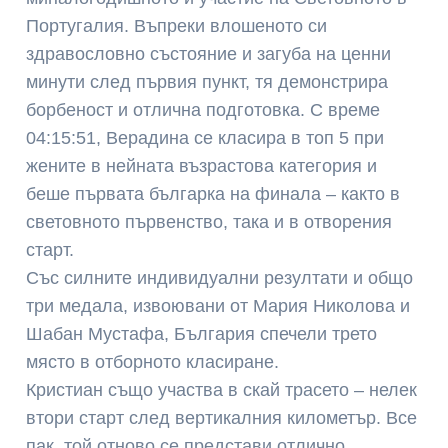
Португалия. Въпреки влошеното си
здравословно състояние и загуба на ценни
минути след първия пункт, тя демонстрира
борбеност и отлична подготовка. С време
04:15:51, Верадина се класира в топ 5 при
жените в нейната възрастова категория и
беше първата българка на финала – както в
световното първенство, така и в отворения
старт.
Със силните индивидуални резултати и общо
три медала, извоювани от Мария Николова и
Шабан Мустафа, България спечели трето
място в отборното класиране.
Кристиан също участва в скай трасето – нелек
втори старт след вертикалния километър. Все
пак, той отново се представи отлично,