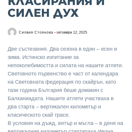
КЛАСИРАНИЯ И
СИЛЕН ДУХ
Силвия Стоянова
октомври 12, 2025
Две състезания. Два сезона в един – есен и
зима. Истинско изпитание за
непоколебимостта и силата на нашите атлети.
Световното първенство е част от календара
на Световната федерация по скайрън, като
тази година България беше домакин с
Балканиадата. Нашите атлети участваха в
два старта – вертикален километър и
класическото скай трасе.
В условия на дъжд, вятър и мъгла – в деня на
вертикалния километър стартираха Ивона