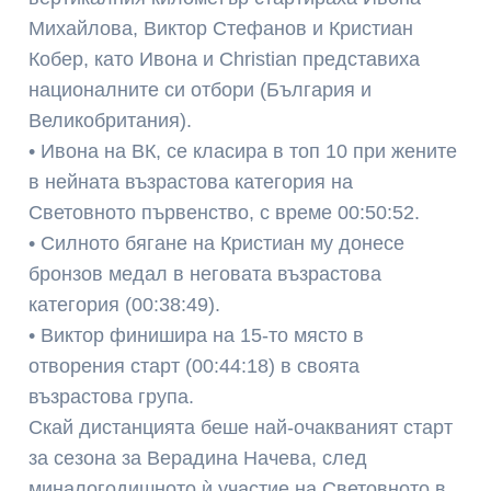
Михайлова, Виктор Стефанов и Кристиан
Кобер, като Ивона и Christian представиха
националните си отбори (България и
Великобритания).
• Ивона на ВК, се класира в топ 10 при жените
в нейната възрастова категория на
Световното първенство, с време 00:50:52.
• Силното бягане на Кристиан му донесе
бронзов медал в неговата възрастова
категория (00:38:49).
• Виктор финишира на 15-то място в
отворения старт (00:44:18) в своята
възрастова група.
Скай дистанцията беше най-очакваният старт
за сезона за Верадина Начева, след
миналогодишното ѝ участие на Световното в