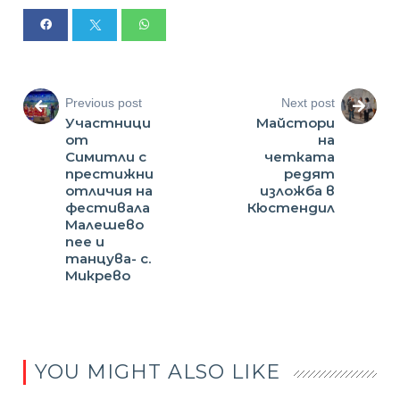
Previous post
Next post
Участници
Майстори
от
на
Симитли с
четката
престижни
редят
отличия на
изложба в
фестивала
Кюстендил
Малешево
пее и
танцува- с.
Микрево
YOU MIGHT ALSO LIKE