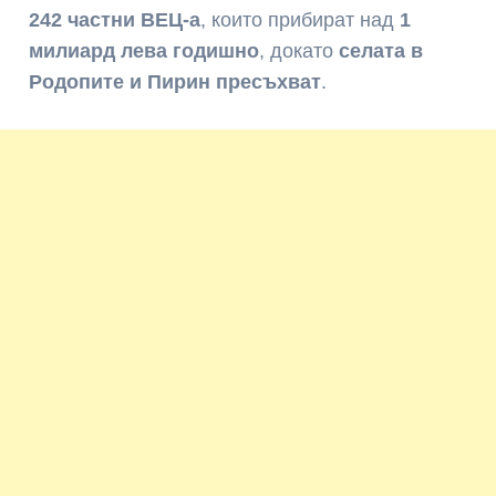
242 частни ВЕЦ-а
, които прибират над
1
милиард лева годишно
, докато
селата в
Родопите и Пирин пресъхват
.