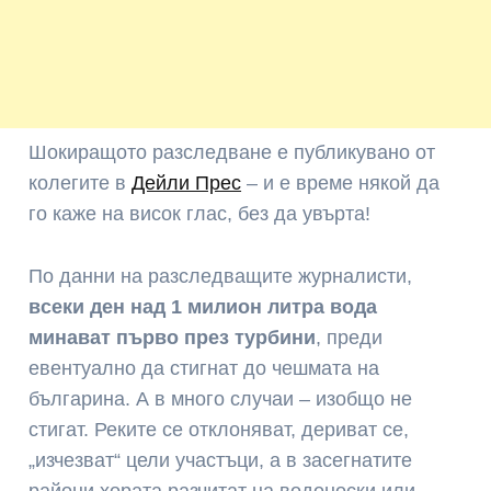
Шокиращото разследване е публикувано от
колегите в
Дейли Прес
– и е време някой да
го каже на висок глас, без да увърта!
По данни на разследващите журналисти,
всеки ден над 1 милион литра вода
минават първо през турбини
, преди
евентуално да стигнат до чешмата на
българина. А в много случаи – изобщо не
стигат. Реките се отклоняват, дериват се,
„изчезват“ цели участъци, а в засегнатите
райони хората разчитат на водоноски или