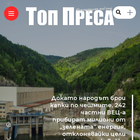
Докато народът брои
капки по чешмите, 242
частни ВЕЦ-а
прибират милиони от
„зелената“ енергия,
отклонявайки цели