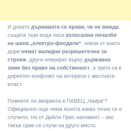
И докато
държавата се прави, че не вижда
,
същата тази вода носи
колосални печалби
на шепа „електро-феодали“
, някои от които
дори
нямат валидни разрешителни за
строеж
, други оперират върху
държавна
земя без право на собственост
, а трети са в
директен конфликт на интереси с местната
власт.
Помните ли аварията в ПАВЕЦ „Чаира“?
Официално още няма яснота какво точно се е
случило. Но от Дейли Прес напомнят – ако
такъв срив се случи на друго място,