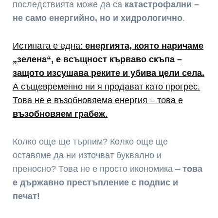
последствията може да са
катастрофални –
не само енергийно, но и хидрологично
.
Истината е една:
енергията, която наричаме
„зелена“, е всъщност кърваво скъпа –
защото изсушава реките и убива цели села.
А същевременно ни я продават като прогрес.
Това не е възобновяема енергия – това е
възобновяем грабеж
.
Колко още ще търпим? Колко още ще
оставяме да ни източват буквално и
преносно? Това не е просто икономика –
това
е държавно престъпление с подпис и
печат!