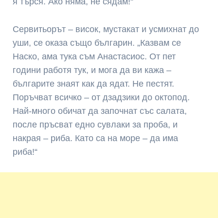
я търся. Ако няма, не сядам!“
Сервитьорът – висок, мустакат и усмихнат до
уши, се оказа също българин. „Казвам се
Наско, ама тука съм Анастасиос. От пет
години работя тук, и мога да ви кажа –
българите знаят как да ядат. Не пестят.
Поръчват всичко – от дзадзики до октопод.
Най-много обичат да започнат със салата,
после пръсват едно сувлаки за проба, и
накрая – риба. Като са на море – да има
риба!“