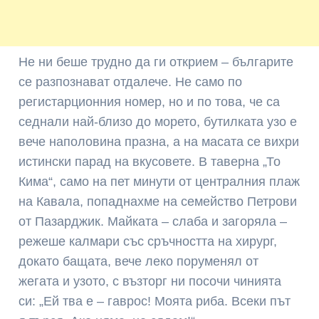
Не ни беше трудно да ги открием – българите
се разпознават отдалече. Не само по
регистарционния номер, но и по това, че са
седнали най-близо до морето, бутилката узо е
вече наполовина празна, а на масата се вихри
истински парад на вкусовете. В таверна „То
Кима“, само на пет минути от централния плаж
на Кавала, попаднахме на семейство Петрови
от Пазарджик. Майката – слаба и загоряла –
режеше калмари със сръчността на хирург,
докато бащата, вече леко поруменял от
жегата и узото, с възторг ни посочи чинията
си: „Ей тва е – гаврос! Моята риба. Всеки път