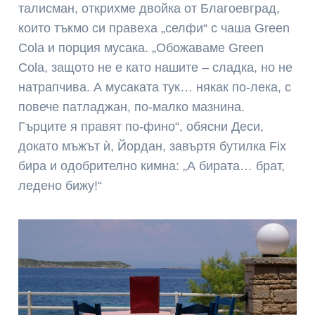
талисман, открихме двойка от Благоевград,
които тъкмо си правеха „селфи“ с чаша Green
Cola и порция мусака. „Обожаваме Green
Cola, защото не е като нашите – сладка, но не
натрапчива. А мусаката тук… някак по-лека, с
повече патладжан, по-малко мазнина.
Гърците я правят по-фино“, обясни Деси,
докато мъжът ѝ, Йордан, завъртя бутилка Fix
бира и одобрително кимна: „А бирата… брат,
ледено бижу!“