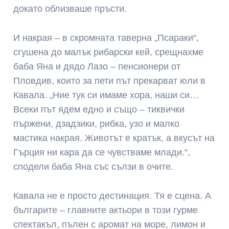
докато облизваше пръсти.
И накрая – в скромната таверна „Псараки“,
сгушена до малък рибарски кей, срещнахме
баба Яна и дядо Лазо – пенсионери от
Пловдив, които за пети път прекарват юли в
Кавала. „Ние тук си имаме хора, наши си…
Всеки път ядем едно и също – тиквички
пържени, дзадзики, рибка, узо и малко
мастика накрая. Животът е кратък, а вкусът на
Гърция ни кара да се чувстваме млади.“,
сподели баба Яна със сълзи в очите.
Кавала не е просто дестинация. Тя е сцена. А
българите – главните актьори в този гурме
спектакъл, пълен с аромат на море, лимон и