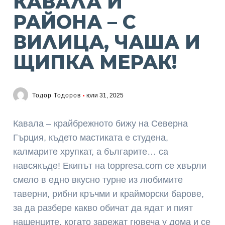
КАВАЛА И
РАЙОНА – С
ВИЛИЦА, ЧАША И
ЩИПКА МЕРАК!
Тодор Тодоров
юли 31, 2025
Кавала – крайбрежното бижу на Северна
Гърция, където мастиката е студена,
калмарите хрупкат, а българите… са
навсякъде! Екипът на toppresa.com се хвърли
смело в едно вкусно турне из любимите
таверни, рибни кръчми и крайморски барове,
за да разбере какво обичат да ядат и пият
нашенците, когато зарежат гювеча у дома и се