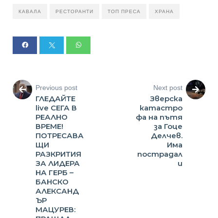
КАВАЛА
РЕСТОРАНТИ
ТОП ПРЕСА
ХРАНА
Previous post
Next post
ГЛЕДАЙТЕ
Зверска
live СЕГА В
катастро
РЕАЛНО
фа на пътя
ВРЕМЕ!
за Гоце
ПОТРЕСАВА
Делчев.
ЩИ
Има
РАЗКРИТИЯ
пострадал
ЗА ЛИДЕРА
и
НА ГЕРБ –
БАНСКО
АЛЕКСАНД
ЪР
МАЦУРЕВ: