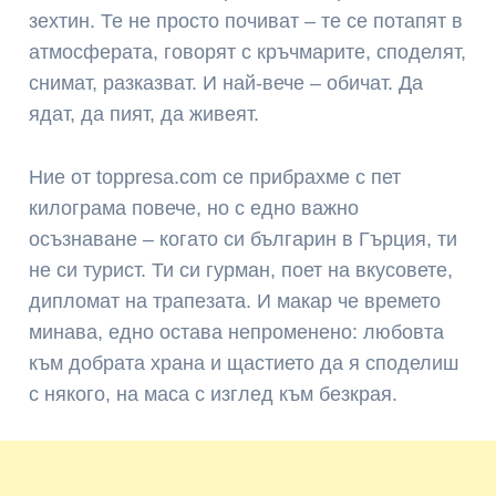
зехтин. Те не просто почиват – те се потапят в
атмосферата, говорят с кръчмарите, споделят,
снимат, разказват. И най-вече – обичат. Да
ядат, да пият, да живеят.
Ние от toppresa.com се прибрахме с пет
килограма повече, но с едно важно
осъзнаване – когато си българин в Гърция, ти
не си турист. Ти си гурман, поет на вкусовете,
дипломат на трапезата. И макар че времето
минава, едно остава непроменено: любовта
към добрата храна и щастието да я споделиш
с някого, на маса с изглед към безкрая.