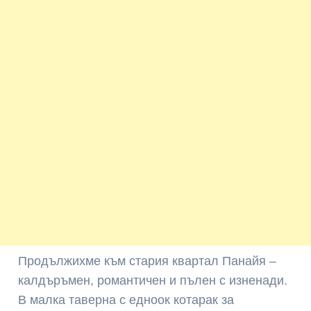
Продължихме към стария квартал Панайя –
калдъръмен, романтичен и пълен с изненади.
В малка таверна с едноок котарак за