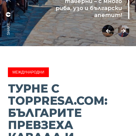
таверни – с много
риба, узо и български
апетит!
SHARE:
МЕЖДУНАРОДНИ
ТУРНЕ С
TOPPRESA.COM:
БЪЛГАРИТЕ
ПРЕВЗЕХА