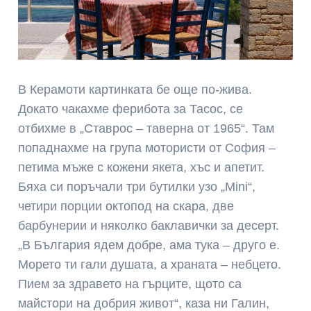
В Керамоти картинката бе още по-жива.
Докато чакахме ферибота за Тасос, се
отбихме в „Ставрос – таверна от 1965“. Там
попаднахме на група мотористи от София –
петима мъже с кожени якета, хъс и апетит.
Бяха си поръчали три бутилки узо „Mini“,
четири порции октопод на скара, две
барбунерии и няколко баклавички за десерт.
„В България ядем добре, ама тука – друго е.
Морето ти гали душата, а храната – небцето.
Пием за здравето на гърците, щото са
майстори на добрия живот“, каза ни Галин,