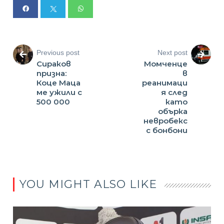
Previous post
Next post
Сираков
Момченце
призна:
в
Коце Маца
реанимаци
ме ужили с
я след
500 000
като
обърка
невробекс
с бонбони
YOU MIGHT ALSO LIKE