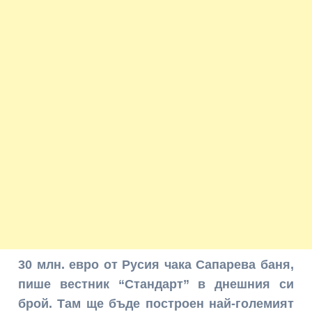
30 млн. евро от Русия чака Сапарева баня,
пише вестник “Стандарт” в днешния си
брой. Там ще бъде построен най-големият