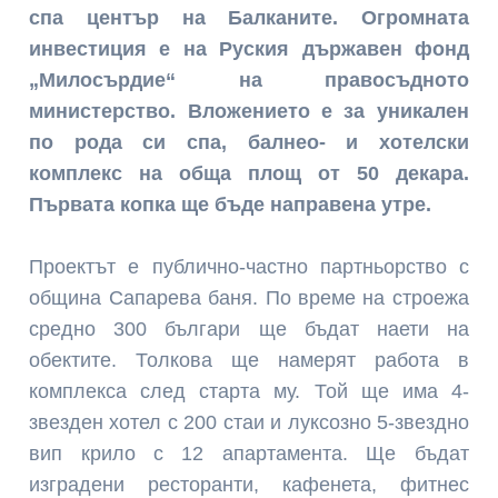
спа център на Балканите. Огромната
инвестиция е на Руския държавен фонд
„Милосърдие“ на правосъдното
министерство. Вложението е за уникален
по рода си спа, балнео- и хотелски
комплекс на обща площ от 50 декара.
Първата копка ще бъде направена утре.
Проектът е публично-частно партньорство с
община Сапарева баня. По време на строежа
средно 300 българи ще бъдат наети на
обектите. Толкова ще намерят работа в
комплекса след старта му. Той ще има 4-
звезден хотел с 200 стаи и луксозно 5-звездно
вип крило с 12 апартамента. Ще бъдат
изградени ресторанти, кафенета, фитнес