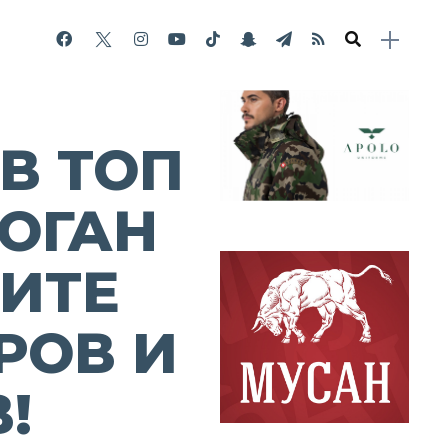
В ТОП
ДОГАН
ВИТЕ
РОВ И
!