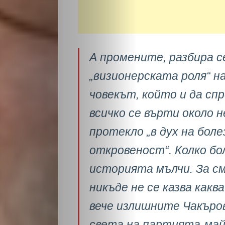
А промените, разбира се
„визионерската роля“ на
НАЧАЛО
човекът, който и да спр
Политика
всичко се върти около 
протекло „в дух на бол
Разследване
откровеност“. Колко бо
Спорт
историята мълчи. За с
Скандали
никъде не се казва какв
вече излишните Чакъров
Култура
света на партията-май