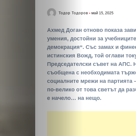
Тодор Тодоров
май 15, 2025
Ахмед Доган отново показа зав
умения, достойни за учебницит
демокрация“. Със замах и финес
истинския Вожд, той оглави то
Председателски съвет на АПС. 
съобщена с необходимата търж
социалните мрежи на партията 
по-велико от това светът да раз
е начело… на нещо.