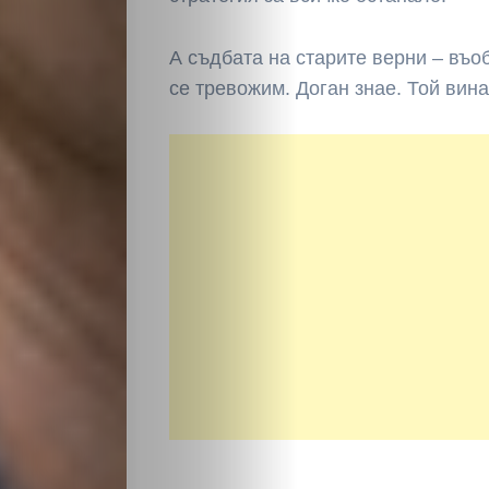
А съдбата на старите верни – въ
се тревожим. Доган знае. Той вина