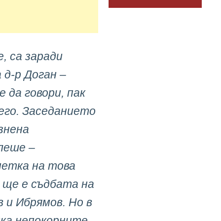
, са заради
 д-р Доган –
е да говори, пак
него. Заседанието
езнена
леше –
метка на това
а ще е съдбата на
 и Ибрямов. Но в
ка непокорните