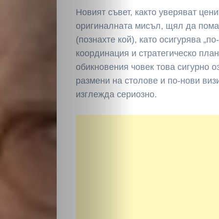
Новият съвет, както уверяват цен
оригиналната мисъл, щял да пома
(познахте кой), като осигурява „по
координация и стратегическо план
обикновения човек това сигурно о
размени на столове и по-нови визи
изглежда сериозно.