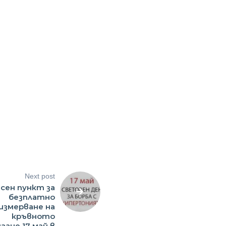
Next post
сен пункт за
безплатно
измерване на
кръвното
гане 17 май в