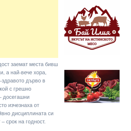
дост заемат места бивш
, а най-вече хора,
й-здравото дърво в
икой с грешно
– досегашни
то изчезнаха от
 Явно дисциплината си
 – срок на годност.