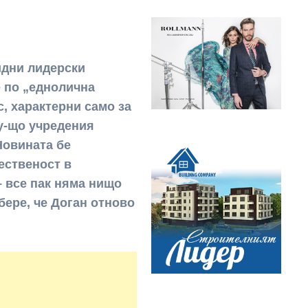
идни лидерски
е по „еднолична
, характерни само за
ку-що учредения
Новината бе
ественост в
– все пак няма нищо
бере, че Доган отново