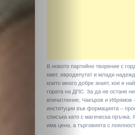
В новото партийно творение с гор
кмет, евродепутат и млади надежди
които много добре знаят, кое е на
гората на ДПС. За да не остане н
впечатление, Чакъров и Ибрямов 
институции във формацията – прос
списъка като с магическа пръчка.
има цена, а търговията с лоялност