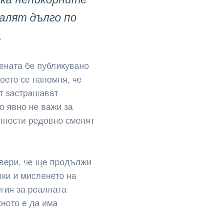
калят дълго по
.
тената бе публикувано
оето се напомня, че
ст застрашават
о явно не важи за
елности редовно сменят
вери, че ще продължи
вки и мисленето на
гия за реалната
ното е да има