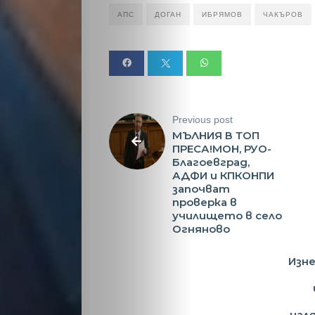
АПС
ДОГАН
ИБРЯМОВ
ЧАКЪРОВ
Previous post
МЪЛНИЯ В ТОП
ПРЕСА!МОН, РУО-
Благоевград,
АДФИ и КПКОНПИ
започват
проверка в
училището в село
Огняново
Изне
наля