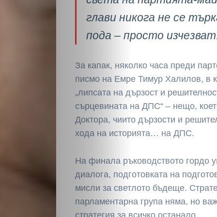
Светско
глави никога не се тър
пода – просто изчезват
Крими
Малки
За капак, няколко часа преди пар
писмо на Емре Тимур Халилов, в к
обяви
„липсата на дързост и решително
сърцевината на ДПС“ – нещо, коет
Таблоид
Доктора, чиито дързости и решит
хода на историята… на ДПС.
Новини
На финала ръководството гордо у
диалога, подготовката на подгото
Search
мисли за светлото бъдеще. Страте
парламентарна група няма, но важ
стратегия за всичко останало.