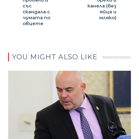
със
канела (без
скандала с
яйца и
чумата по
мляко)
овцете
YOU MIGHT ALSO LIKE