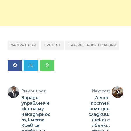
ЗАСТРАХОВКИ
ПРОТЕСТ
ТАКСИМЕТРОВИ ШОФЬОРИ
Previous post
Next post
Заради
Лесен
управленче
постен
ската му
коледен
некадърнос
сладкиш
т, кмета
(кекс) с
Коев се
ябълки,
провали и
орехи и