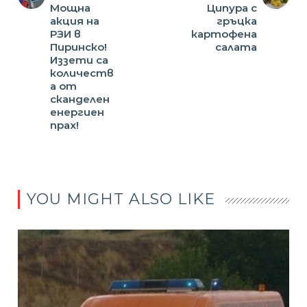
Мощна
Ципура с
акция на
гръцка
РЗИ в
картофена
Пиринско!
салата
Иззети са
количеств
а от
сканделен
енергиен
прах!
YOU MIGHT ALSO LIKE