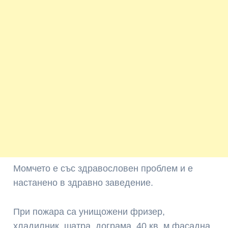
Момчето е със здравословен проблем и е
настанено в здравно заведение.
При пожара са унищожени фризер,
хладилник, шатра, дограма, 40 кв. м фасадна