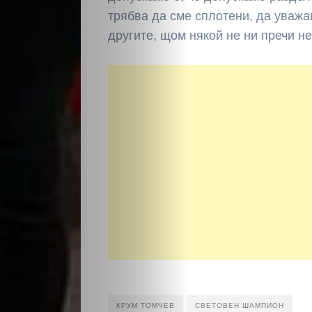
трябва да сме сплотени, да уваж
другите, щом някой не ни пречи не
КРУМ ТОМЧЕВ
СВЕТОВЕН ШАМПИОН