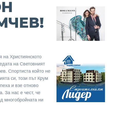
ОН
МЧЕВ!
ня на Християнското
бедата на Световният
ев. Спортиста който не
ията си, този път Крум
пеха и взе отново
. За нас е чест, че
д многобройната ни