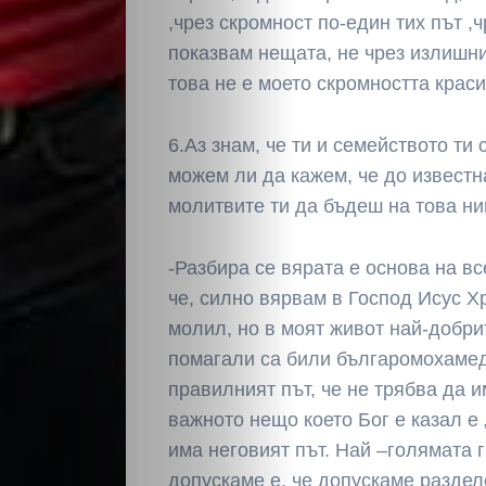
,чрез скромност по-един тих път ,
показвам нещата, не чрез излишни
това не е моето скромността краси
6.Аз знам, че ти и семейството ти
можем ли да кажем, че до известна
молитвите ти да бъдеш на това н
-Разбира се вярата е основа на вс
че, силно вярвам в Господ Исус Х
молил, но в моят живот най-добри
помагали са били българомохамед
правилният път, че не трябва да 
важното нещо което Бог е казал е 
има неговият път. Най –голямата 
допускаме е, че допускаме раздел