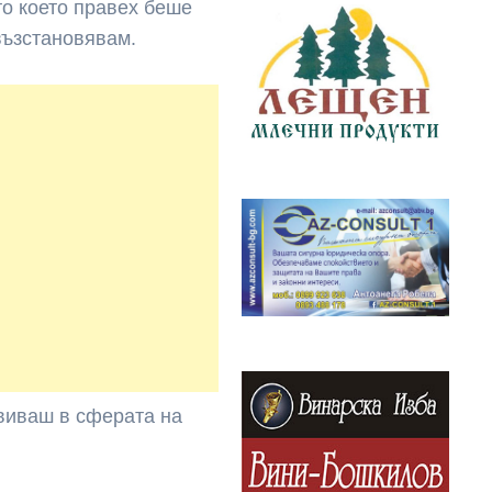
то което правех беше
 възстановявам.
виваш в сферата на