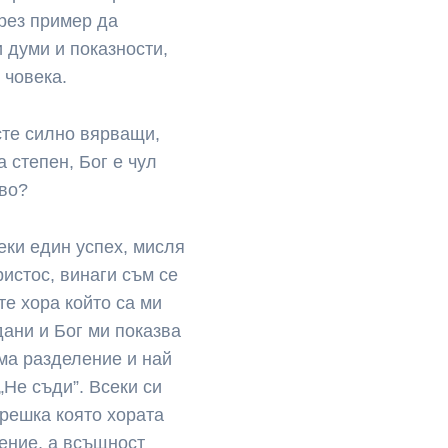
чрез пример да
 думи и показности,
 човека.
 сте силно вярващи,
 степен, Бог е чул
иво?
еки един успех, мисля
ристос, винаги съм се
те хора който са ми
ани и Бог ми показва
има разделение и най
„Не съди”. Всеки си
грешка която хората
ение, а всъщност