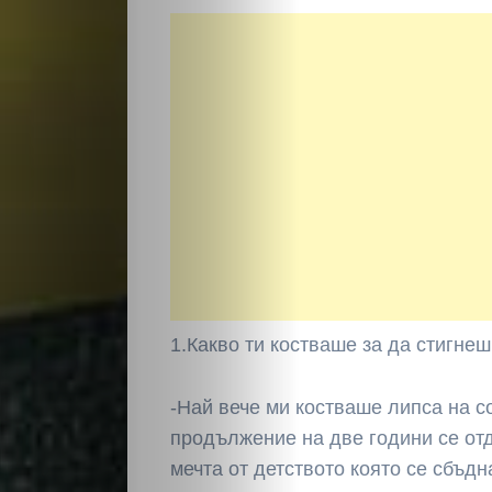
1.Какво ти костваше за да стигне
-Най вече ми костваше липса на с
продължение на две години се от
мечта от детството която се сбъдн