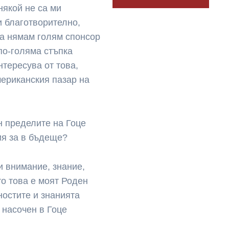
някой не са ми
и благотворително,
га нямам голям спонсор
по-голяма стъпка
нтересува от това,
мериканския пазар на
н пределите на Гоце
ия за в бъдеще?
и внимание, знание,
о това е моят Роден
ностите и знанията
 насочен в Гоце