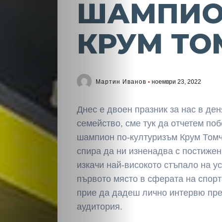
ШАМПИ
КРУМ ТО
Мартин Иванов
ноември 23, 2022
Днес е двоен празник за нас в де
семейство, сме тук да отчетем по
шампион по-културизъм Крум Томч
спира да ни изненадва с постижен
изкачи най-високото стъпало на ус
първото място в сферата на спорта
прие да дадеш лично интервю пре
аудитория.