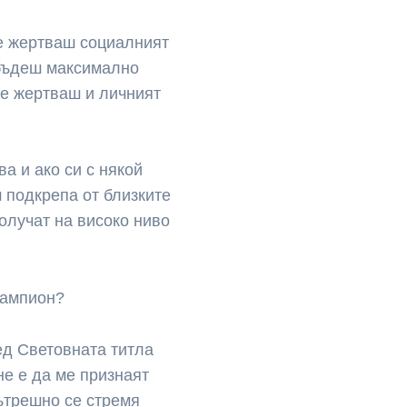
че жертваш социалният
 бъдеш максимално
че жертваш и личният
а и ако си с някой
ш подкрепа от близките
получат на високо ниво
шампион?
ед Световната титла
не е да ме признаят
вътрешно се стремя