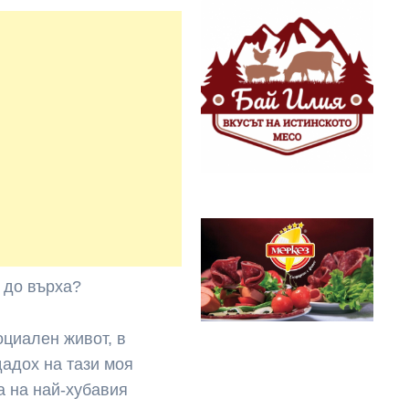
ш до върха?
оциален живот, в
дадох на тази моя
а на най-хубавия