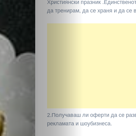
Християнски празник .Единствено
да тренирам, да се храня и да се
2.Получаваш ли оферти да се раз
рекламата и шоубизнеса.