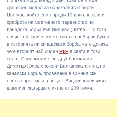
и Мехди Абдолванд Иран. Това бе втори
сребърен медал за банскалията Георги
Цветков, който само преди 10 дни спечели и
среброто на Световното първенство по
Канадска борба във Вилнюс (Литва). По този
начин той записа името си със сребърни букви
в историята на канадската борба, като доказа
че е вторият най-силен
мъж
в света в този
спорт. Припомняме, че друг банскалия
Димитър Юлев спечели Балканската лига по
канадска борба, проведена в зимния ски
център през месец август. Вицеевропейският
шампион завърши с актив от 230 точки.