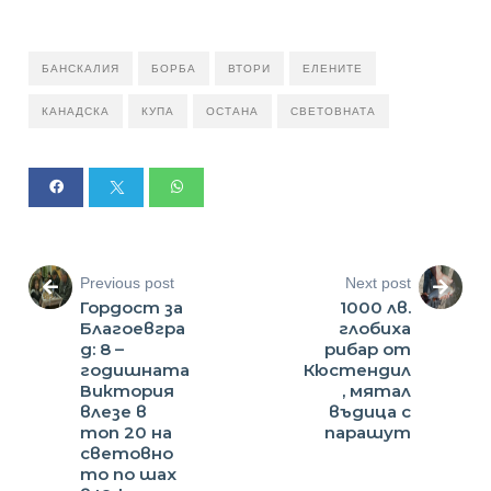
БАНСКАЛИЯ
БОРБА
ВТОРИ
ЕЛЕНИТЕ
КАНАДСКА
КУПА
ОСТАНА
СВЕТОВНАТА
Previous post
Next post
Гордост за
1000 лв.
Благоевгра
глобиха
д: 8 –
рибар от
годишната
Кюстендил
Виктория
, мятал
влезе в
въдица с
топ 20 на
парашут
световно
то по шах