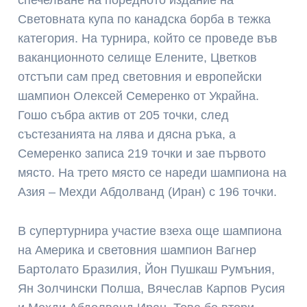
спечелване на поредното издание на
Световната купа по канадска борба в тежка
категория. На турнира, който се проведе във
ваканционното селище Елените, Цветков
отстъпи сам пред световния и европейски
шампион Олексей Семеренко от Украйна.
Гошо събра актив от 205 точки, след
състезанията на лява и дясна ръка, а
Семеренко записа 219 точки и зае първото
място. На трето място се нареди шампиона на
Азия – Мехди Абдолванд (Иран) с 196 точки.
В супертурнира участие взеха още шампиона
на Америка и световния шампион Вагнер
Бартолато Бразилия, Йон Пушкаш Румъния,
Ян Золчински Полша, Вячеслав Карпов Русия